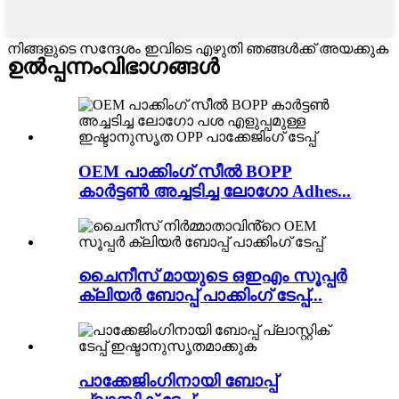
നിങ്ങളുടെ സന്ദേശം ഇവിടെ എഴുതി ഞങ്ങൾക്ക് അയക്കുക
ഉൽപ്പന്നം
വിഭാഗങ്ങൾ
OEM പാക്കിംഗ് സീൽ BOPP
കാർട്ടൺ അച്ചടിച്ച ലോഗോ Adhes...
ചൈനീസ് മായുടെ ഒഇഎം സൂപ്പർ
ക്ലിയർ ബോപ്പ് പാക്കിംഗ് ടേപ്പ്...
പാക്കേജിംഗിനായി ബോപ്പ്