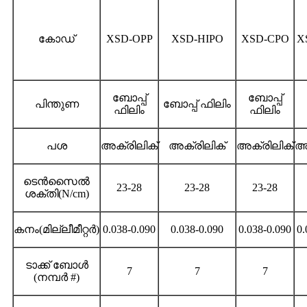
കോഡ്
XSD-OPP
XSD-HIPO
XSD-CPO
X
ബോപ്പ്
ബോപ്പ്
പിന്തുണ
ബോപ്പ് ഫിലിം
ഫിലിം
ഫിലിം
പശ
അക്രിലിക്
അക്രിലിക്
അക്രിലിക്
അ
ടെൻസൈൽ
23-28
23-28
23-28
ശക്തി(N/cm)
കനം(മില്ലീമീറ്റർ)
0.038-0.090
0.038-0.090
0.038-0.090
0.
ടാക്ക് ബോൾ
7
7
7
(നമ്പർ #)