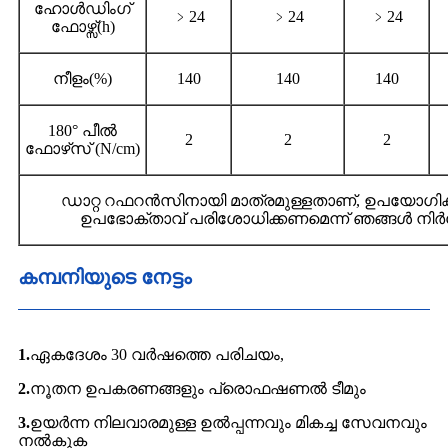
ഹോൾഡിംഗ്
﹥24
﹥24
﹥24
ഫോഴ്സ്(h)
നീളം(%)
140
140
140
180° പീൽ
2
2
2
ഫോഴ്‌സ് (N/cm)
ഡാറ്റ റഫറൻസിനായി മാത്രമുള്ളതാണ്, ഉപയോഗിക്കുന
ഉപഭോക്താവ് പരിശോധിക്കണമെന്ന് ഞങ്ങൾ നിർദ്ദേ
കമ്പനിയുടെ നേട്ടം
1.
ഏകദേശം 30 വർഷത്തെ പരിചയം,
2.
നൂതന ഉപകരണങ്ങളും പ്രൊഫഷണൽ ടീമും
3.
ഉയർന്ന നിലവാരമുള്ള ഉൽപ്പന്നവും മികച്ച സേവനവും
നൽകുക