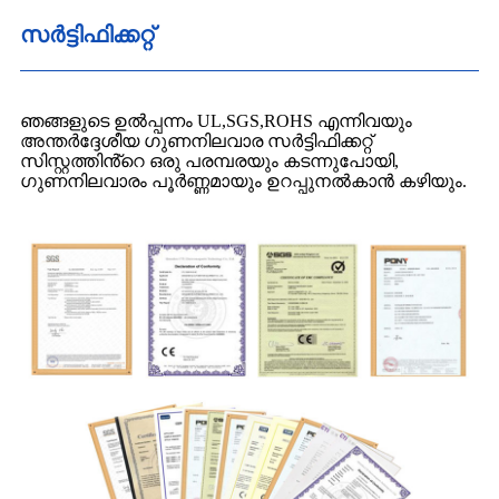
സർട്ടിഫിക്കറ്റ്
ഞങ്ങളുടെ ഉൽപ്പന്നം UL,SGS,ROHS എന്നിവയും
അന്തർദ്ദേശീയ ഗുണനിലവാര സർട്ടിഫിക്കറ്റ്
സിസ്റ്റത്തിൻ്റെ ഒരു പരമ്പരയും കടന്നുപോയി,
ഗുണനിലവാരം പൂർണ്ണമായും ഉറപ്പുനൽകാൻ കഴിയും.