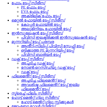
ഫോം ടേപ്പ് സീരീസ്
PE ഫോം ടേപ്പ്
EVA ഫോം ടേപ്പ്
അക്രിലിക് ഫോം ടേപ്പ്
മെറ്റൽ ഫോയിൽ ടേപ്പ് സീരീസ്
കോപ്പർ ഫോയിൽ ടേപ്പ്
അലുമിനിയം ഫോയിൽ ടേപ്പ്
ഇൻസുലേഷൻ ടേപ്പ് സീരീസ്
പിവിസി ഇലക്ട്രിക്കൽ ഇൻസുലേഷൻ ടേപ്പ്
മുന്നറിയിപ്പ് ടേപ്പ് പരമ്പര
ആൻ്റി-സ്ലിപ്പ് പിവിസി സേഫ്റ്റി ടേപ്പ്
ഒട്ടിക്കാത്ത PE മുന്നറിയിപ്പ് ടേപ്പ്
പിവിസി ബാരിയർ ടേപ്പ്
ഡക്റ്റ് ടേപ്പ് സീരീസ്
അച്ചടിച്ച ഡക്റ്റ് ടേപ്പ്
നോൺ-റെസിഡ്യൂ ഡക്റ്റ് ടേപ്പ്
ഡക്റ്റ് ടേപ്പ്
ഫിലമെൻ്റ് ടേപ്പ് സീരീസ്
അച്ചടിച്ച ഫിലമെൻ്റ് ടേപ്പ്
അവശിഷ്ട ഫിലമെൻ്റ് ടേപ്പ് ഇല്ല
ഫിലമെൻ്റ് ടേപ്പ്
സ്ട്രെച്ച് ഫിലിം സീരീസ്
ഹോട്ട് മെൽറ്റ് ഗ്ലൂ സീരീസ്
ഹോട്ട് മെൽറ്റ് ഗ്ലൂ സ്റ്റിക്കുകൾ
ജോംബോ റോൾ സീരീസ്