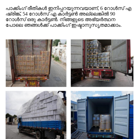
പാക്കിംഗ് രീതികൾ ഇനിപ്പറയുന്നവയാണ്, 6 റോൾസ് എ
ഷ്രിങ്ക്, 54 റോൾസ് എ കാർട്ടൺ അല്ലെങ്കിൽ 90
റോൾസ് ഒരു കാർട്ടൺ. നിങ്ങളുടെ അഭ്യർത്ഥന
പോലെ ഞങ്ങൾക്ക് പാക്കിംഗ് ഇഷ്ടാനുസൃതമാക്കാം.