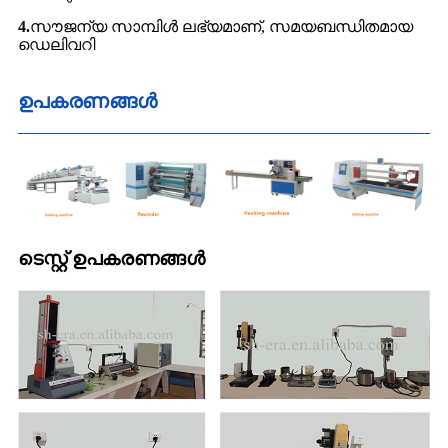
4.
സൗജന്യ സാമ്പിൾ ലഭ്യമാണ്, സമയബന്ധിതമായ
ഡെലിവറി
ഉപകരണങ്ങൾ
ടെസ്റ്റ് ഉപകരണങ്ങൾ