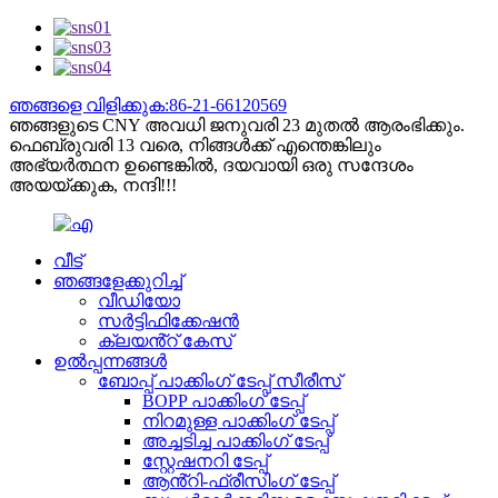
ഞങ്ങളെ വിളിക്കുക:86-21-66120569
ഞങ്ങളുടെ CNY അവധി ജനുവരി 23 മുതൽ ആരംഭിക്കും.
ഫെബ്രുവരി 13 വരെ, നിങ്ങൾക്ക് എന്തെങ്കിലും
അഭ്യർത്ഥന ഉണ്ടെങ്കിൽ, ദയവായി ഒരു സന്ദേശം
അയയ്ക്കുക, നന്ദി!!!
വീട്
ഞങ്ങളേക്കുറിച്ച്
വീഡിയോ
സർട്ടിഫിക്കേഷൻ
ക്ലയൻ്റ് കേസ്
ഉൽപ്പന്നങ്ങൾ
ബോപ്പ് പാക്കിംഗ് ടേപ്പ് സീരീസ്
BOPP പാക്കിംഗ് ടേപ്പ്
നിറമുള്ള പാക്കിംഗ് ടേപ്പ്
അച്ചടിച്ച പാക്കിംഗ് ടേപ്പ്
സ്റ്റേഷനറി ടേപ്പ്
ആൻ്റി-ഫ്രീസിംഗ് ടേപ്പ്