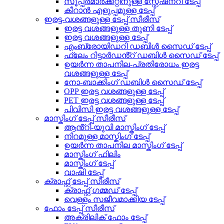
സൂപ്പർമാർക്കറ്റിനുള്ള സ്റ്റേഷനറി ടേപ്പ്
കീറാൻ എളുപ്പമുള്ള ടേപ്പ്
ഇരട്ട-വശങ്ങളുള്ള ടേപ്പ് സീരീസ്
ഇരട്ട വശങ്ങളുള്ള തുണി ടേപ്പ്
ഇരട്ട വശങ്ങളുള്ള ടേപ്പ്
എംബ്രോയിഡറി ഡബിൾ സൈഡ് ടേപ്പ്
ഫ്ലേം റിട്ടാർഡൻ്റ് ഡബിൾ സൈഡ് ടേപ്പ്
ഉയർന്ന താപനില-പ്രതിരോധം ഇരട്ട
വശങ്ങളുള്ള ടേപ്പ്
നോ-ബാക്കിംഗ് ഡബിൾ സൈഡ് ടേപ്പ്
OPP ഇരട്ട വശങ്ങളുള്ള ടേപ്പ്
PET ഇരട്ട വശങ്ങളുള്ള ടേപ്പ്
പിവിസി ഇരട്ട വശങ്ങളുള്ള ടേപ്പ്
മാസ്കിംഗ് ടേപ്പ് സീരീസ്
ആൻ്റി-യുവി മാസ്കിംഗ് ടേപ്പ്
നിറമുള്ള മാസ്കിംഗ് ടേപ്പ്
ഉയർന്ന താപനില മാസ്കിംഗ് ടേപ്പ്
മാസ്കിംഗ് ഫിലിം
മാസ്കിംഗ് ടേപ്പ്
വാഷി ടേപ്പ്
ക്രാഫ്റ്റ് ടേപ്പ് സീരീസ്
ക്രാഫ്റ്റ് ഗമ്മഡ് ടേപ്പ്
വെള്ളം സജീവമാക്കിയ ടേപ്പ്
ഫോം ടേപ്പ് സീരീസ്
അക്രിലിക് ഫോം ടേപ്പ്