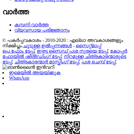
വാർത്ത
കമ്പനി വാർത്ത
വ്യവസായ പരിജ്ഞാനം
© പകർപ്പവകാശം - 2010-2020 : എല്ലാ അവകാശങ്ങളും
നിക്ഷിപ്തം.
ചൂടുള്ള ഉൽപ്പന്നങ്ങൾ
-
സൈറ്റ്മാപ്പ്
പെ ഫോം ടേപ്പ്
,
ഇരട്ട സൈഡ് പശ നുരയെ ടേപ്പ്
,
കോപ്പർ
ഫോയിൽ ഷീൽഡിംഗ് ടേപ്പ്
,
നിറമുള്ള ചിത്രകാരന്മാരുടെ
ടേപ്പ്
,
ചിത്രകാരന്മാർ മാസ്കിംഗ് ടേപ്പ്
,
പശ ചെമ്പ് ടേപ്പ്
,
ഇമെയിൽ അയയ്ക്കുക
WhatsApp