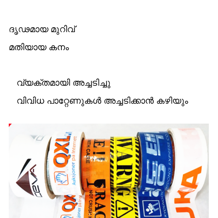
ദൃഢമായ മുറിവ്
മതിയായ കനം
വ്യക്തമായി അച്ചടിച്ചു
വിവിധ പാറ്റേണുകൾ അച്ചടിക്കാൻ കഴിയും