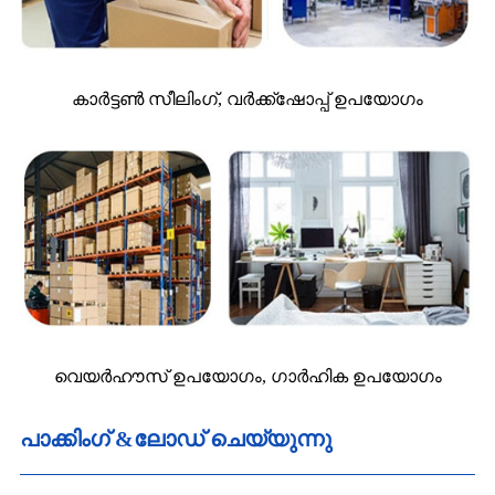
കാർട്ടൺ സീലിംഗ്, വർക്ക്ഷോപ്പ് ഉപയോഗം
വെയർഹൗസ് ഉപയോഗം, ഗാർഹിക ഉപയോഗം
പാക്കിംഗ് &ലോഡ് ചെയ്യുന്നു