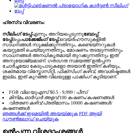
ഹ്രസ്വ വിവരണം:
സീലിംഗ് ടേപ്പ്
എന്നും അറിയപ്പെടുന്നു
ബോപ്പ്
ടേപ്പ്
ഒപ്പം
പാക്കേജിംഗ് ടേപ്പ്.
വെയർഹൗസുകളിൽ
സാധനങ്ങൾ സൂക്ഷിക്കുന്നതിനും, കണ്ടെയ്നറുകൾ
കയറ്റുമതി ചെയ്യുന്നതിനും, മോഷണം തടയുന്നതിനും
സാധനങ്ങൾ അനധികൃതമായി തുറക്കുന്നതിനും ഇത്
അനുയോജ്യമാണ്. ഗതാഗത സമയത്ത് ഉൽപ്പന്ന
ചോർച്ചയോ കേടുപാടുകളോ തടയാൻ ഇതിന് കഴിയും,
ശക്തമായ വിസ്കോസിറ്റി, ഫിക്സിംഗ് കഴിവ്, അവശിഷ്ടങ്ങൾ
ഇല്ല, ഇത് കുറഞ്ഞ വിലയുള്ള പാക്കിംഗ് കൂടിയാണ്.
FOB വില:
യുഎസ് $0.5 - 9,999 / പീസ്
മിനിമം.ഓർഡർ അളവ്:
100 കഷണം/കഷണങ്ങൾ
വിതരണ കഴിവ്:
പ്രതിമാസം 10000 കഷണങ്ങൾ/
കഷണങ്ങൾ
ഞങ്ങൾക്ക് ഇമെയിൽ അയയ്ക്കുക
PDF ആയി
ഡൗൺലോഡ് ചെയ്യുക
ഉൽപ്പന്ന വിശദാംശങ്ങൾ