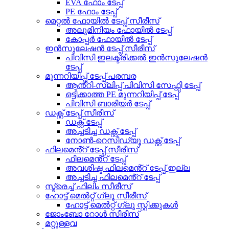
EVA ഫോം ടേപ്പ്
PE ഫോം ടേപ്പ്
മെറ്റൽ ഫോയിൽ ടേപ്പ് സീരീസ്
അലുമിനിയം ഫോയിൽ ടേപ്പ്
കോപ്പർ ഫോയിൽ ടേപ്പ്
ഇൻസുലേഷൻ ടേപ്പ് സീരീസ്
പിവിസി ഇലക്ട്രിക്കൽ ഇൻസുലേഷൻ
ടേപ്പ്
മുന്നറിയിപ്പ് ടേപ്പ് പരമ്പര
ആൻ്റി-സ്ലിപ്പ് പിവിസി സേഫ്റ്റി ടേപ്പ്
ഒട്ടിക്കാത്ത PE മുന്നറിയിപ്പ് ടേപ്പ്
പിവിസി ബാരിയർ ടേപ്പ്
ഡക്റ്റ് ടേപ്പ് സീരീസ്
ഡക്റ്റ് ടേപ്പ്
അച്ചടിച്ച ഡക്റ്റ് ടേപ്പ്
നോൺ-റെസിഡ്യൂ ഡക്റ്റ് ടേപ്പ്
ഫിലമെൻ്റ് ടേപ്പ് സീരീസ്
ഫിലമെൻ്റ് ടേപ്പ്
അവശിഷ്ട ഫിലമെൻ്റ് ടേപ്പ് ഇല്ല
അച്ചടിച്ച ഫിലമെൻ്റ് ടേപ്പ്
സ്ട്രെച്ച് ഫിലിം സീരീസ്
ഹോട്ട് മെൽറ്റ് ഗ്ലൂ സീരീസ്
ഹോട്ട് മെൽറ്റ് ഗ്ലൂ സ്റ്റിക്കുകൾ
ജോംബോ റോൾ സീരീസ്
മറ്റുള്ളവ