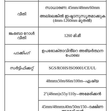
സാധാരണ: 45mm/48mm/60mm
വീതി
അല്ലെങ്കിൽ ഇഷ്ടാനുസൃതമാക്കുക
(4mm-1260mm മുതൽ)
ജംബോ റോൾ
1260 മി.മീ
വീതി
ഉപഭോക്താവിൻ്റെ അഭ്യർത്ഥന
പാക്കിംഗ്
പോലെ
സർട്ടിഫിക്കറ്റ്
SGS/ROHS/ISO9001/CE/UL
48mmx50m/66m/100m--ഏഷ്യ
2"(48mm)x55y/110y--അമേരിക്കൻ
45mm/48mmx40m/50m/150--ദക്ഷിണ