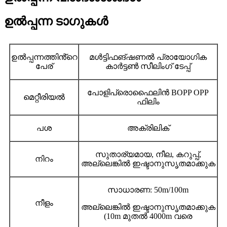
ഉൽപ്പന്ന ടാഗുകൾ
ഉൽപ്പന്നത്തിൻ്റെ
മൾട്ടിഫങ്ഷണൽ പ്രായോഗിക
പേര്
കാർട്ടൺ സീലിംഗ് ടേപ്പ്
പോളിപ്രൊഫൈലിൻ BOPP OPP
മെറ്റീരിയൽ
ഫിലിം
പശ
അക്രിലിക്
സുതാര്യമായ, നീല, കറുപ്പ്,
നിറം
അല്ലെങ്കിൽ ഇഷ്ടാനുസൃതമാക്കുക
സാധാരണ: 50m/100m
നീളം
അല്ലെങ്കിൽ ഇഷ്ടാനുസൃതമാക്കുക
(10m മുതൽ 4000m വരെ