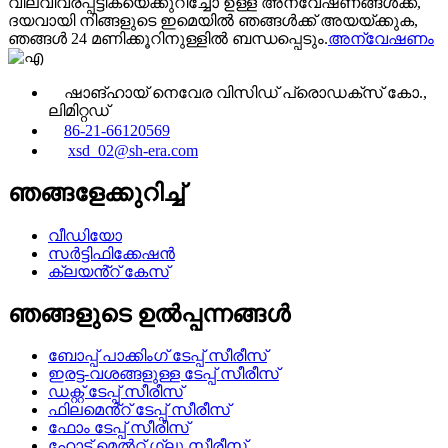
വിലവിവരപ്പട്ടികയെക്കുറിച്ചോ ഉള്ള അന്വേഷണങ്ങൾക്ക്,
ദയവായി നിങ്ങളുടെ ഇമെയിൽ ഞങ്ങൾക്ക് അയയ്ക്കുക,
ഞങ്ങൾ 24 മണിക്കൂറിനുള്ളിൽ ബന്ധപ്പെടും.
അന്വേഷണം
ഷാങ്ഹായ് നെവേര വിസിഡ് പ്രൊഡക്‌സ് കോ.,
ലിമിറ്റഡ്
86-21-66120569
xsd_02@sh-era.com
ഞങ്ങളേക്കുറിച്ച്
വീഡിയോ
സർട്ടിഫിക്കേഷൻ
ക്ലയൻ്റ് കേസ്
ഞങ്ങളുടെ ഉൽപ്പന്നങ്ങൾ
ബോപ്പ് പാക്കിംഗ് ടേപ്പ് സീരീസ്
ഇരട്ട-വശങ്ങളുള്ള ടേപ്പ് സീരീസ്
ഡക്റ്റ് ടേപ്പ് സീരീസ്
ഫിലമെൻ്റ് ടേപ്പ് സീരീസ്
ഫോം ടേപ്പ് സീരീസ്
ഹോട്ട് മെൽറ്റ് ഗ്ലൂ സീരീസ്