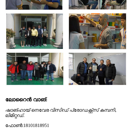
ലോറൈൻ വാങ്:
ഷാങ്ഹായ് നെവേര വിസിഡ് പ്രോഡക്റ്റ്സ് കമ്പനി,
ലിമിറ്റഡ്.
ഫോൺ:18101818951