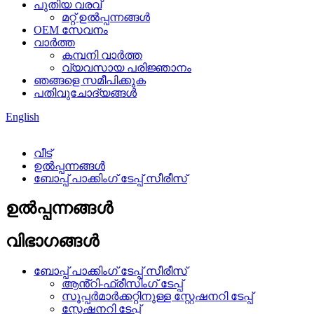
പുതിയ വരവ്
മറ്റ് ഉൽപ്പന്നങ്ങൾ
OEM സേവനം
വാർത്ത
കമ്പനി വാർത്ത
വ്യവസായ പരിജ്ഞാനം
ഞങ്ങളെ സമീപിക്കുക
പതിവുചോദ്യങ്ങൾ
English
വീട്
ഉൽപ്പന്നങ്ങൾ
ബോപ്പ് പാക്കിംഗ് ടേപ്പ് സീരീസ്
ഉൽപ്പന്നങ്ങൾ
വിഭാഗങ്ങൾ
ബോപ്പ് പാക്കിംഗ് ടേപ്പ് സീരീസ്
ആൻ്റി-ഫ്രീസിംഗ് ടേപ്പ്
സൂപ്പർമാർക്കറ്റിനുള്ള സ്റ്റേഷനറി ടേപ്പ്
സ്റ്റേഷനറി ടേപ്പ്