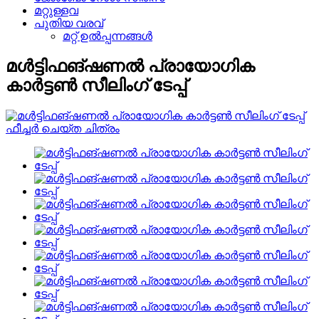
മറ്റുള്ളവ
പുതിയ വരവ്
മറ്റ് ഉൽപ്പന്നങ്ങൾ
മൾട്ടിഫങ്ഷണൽ പ്രായോഗിക
കാർട്ടൺ സീലിംഗ് ടേപ്പ്