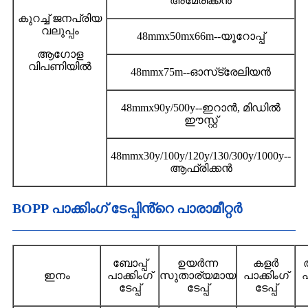
അമേരിക്കൻ
കുറച്ച് ജനപ്രിയ
വലുപ്പം
48mmx50mx66m--യൂറോപ്പ്
ആഗോള
വിപണിയിൽ
48mmx75m--ഓസ്‌ട്രേലിയൻ
48mmx90y/500y--ഇറാൻ, മിഡിൽ
ഈസ്റ്റ്
48mmx30y/100y/120y/130/300y/1000y--
ആഫ്രിക്കൻ
BOPP പാക്കിംഗ് ടേപ്പിൻ്റെ പാരാമീറ്റർ
ബോപ്പ്
ഉയർന്ന
കളർ
അ
ഇനം
പാക്കിംഗ്
സുതാര്യമായ
പാക്കിംഗ്
പ
ടേപ്പ്
ടേപ്പ്
ടേപ്പ്