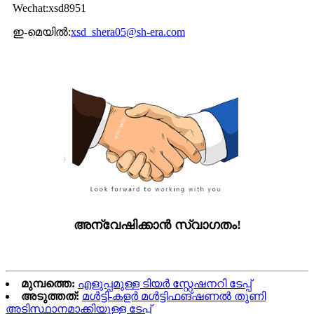
Wechat:xsd8951
ഇ-മെയിൽ:
xsd_shera05@sh-era.com
അന്വേഷിക്കാൻ സ്വാഗതം!
മുമ്പത്തെ:
എളുപ്പമുള്ള ടിയർ സ്റ്റേഷനറി ടേപ്പ്
അടുത്തത്:
മൾട്ടി-കളർ മൾട്ടിഫങ്ഷണൽ തുണി
അടിസ്ഥാനമാക്കിയുള്ള ടേപ്പ്