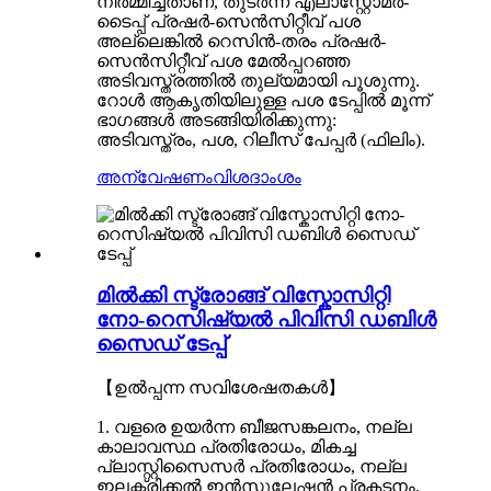
നിർമ്മിച്ചതാണ്, തുടർന്ന് എലാസ്റ്റോമർ-
ടൈപ്പ് പ്രഷർ-സെൻസിറ്റീവ് പശ
അല്ലെങ്കിൽ റെസിൻ-തരം പ്രഷർ-
സെൻസിറ്റീവ് പശ മേൽപ്പറഞ്ഞ
അടിവസ്ത്രത്തിൽ തുല്യമായി പൂശുന്നു.
റോൾ ആകൃതിയിലുള്ള പശ ടേപ്പിൽ മൂന്ന്
ഭാഗങ്ങൾ അടങ്ങിയിരിക്കുന്നു:
അടിവസ്ത്രം, പശ, റിലീസ് പേപ്പർ (ഫിലിം).
അന്വേഷണം
വിശദാംശം
മിൽക്കി സ്ട്രോങ്ങ് വിസ്കോസിറ്റി
നോ-റെസിഷ്യൽ പിവിസി ഡബിൾ
സൈഡ് ടേപ്പ്
【ഉൽപ്പന്ന സവിശേഷതകൾ】
1. വളരെ ഉയർന്ന ബീജസങ്കലനം, നല്ല
കാലാവസ്ഥ പ്രതിരോധം, മികച്ച
പ്ലാസ്റ്റിസൈസർ പ്രതിരോധം, നല്ല
ഇലക്ട്രിക്കൽ ഇൻസുലേഷൻ പ്രകടനം,