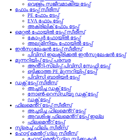
വെള്ളം സജീവമാക്കിയ ടേപ്പ്
ഫോം ടേപ്പ് സീരീസ്
PE ഫോം ടേപ്പ്
EVA ഫോം ടേപ്പ്
അക്രിലിക് ഫോം ടേപ്പ്
മെറ്റൽ ഫോയിൽ ടേപ്പ് സീരീസ്
കോപ്പർ ഫോയിൽ ടേപ്പ്
അലുമിനിയം ഫോയിൽ ടേപ്പ്
ഇൻസുലേഷൻ ടേപ്പ് സീരീസ്
പിവിസി ഇലക്ട്രിക്കൽ ഇൻസുലേഷൻ ടേപ്പ്
മുന്നറിയിപ്പ് ടേപ്പ് പരമ്പര
ആൻ്റി-സ്ലിപ്പ് പിവിസി സേഫ്റ്റി ടേപ്പ്
ഒട്ടിക്കാത്ത PE മുന്നറിയിപ്പ് ടേപ്പ്
പിവിസി ബാരിയർ ടേപ്പ്
ഡക്റ്റ് ടേപ്പ് സീരീസ്
അച്ചടിച്ച ഡക്റ്റ് ടേപ്പ്
നോൺ-റെസിഡ്യൂ ഡക്റ്റ് ടേപ്പ്
ഡക്റ്റ് ടേപ്പ്
ഫിലമെൻ്റ് ടേപ്പ് സീരീസ്
അച്ചടിച്ച ഫിലമെൻ്റ് ടേപ്പ്
അവശിഷ്ട ഫിലമെൻ്റ് ടേപ്പ് ഇല്ല
ഫിലമെൻ്റ് ടേപ്പ്
സ്ട്രെച്ച് ഫിലിം സീരീസ്
ഹോട്ട് മെൽറ്റ് ഗ്ലൂ സീരീസ്
ഹോട്ട് മെൽറ്റ് ഗ്ലൂ സ്റ്റിക്കുകൾ