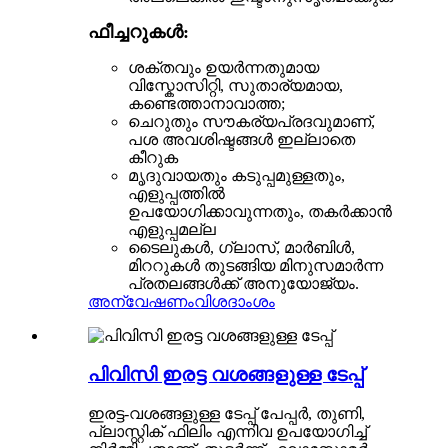
ഫീച്ചറുകൾ:
ശക്തവും ഉയർന്നതുമായ
വിസ്കോസിറ്റി, സുതാര്യമായ,
കണ്ടെത്താനാവാത്ത;
ചെറുതും സൗകര്യപ്രദവുമാണ്,
പശ അവശിഷ്ടങ്ങൾ ഇല്ലാതെ
കീറുക
മൃദുവായതും കടുപ്പമുള്ളതും,
എളുപ്പത്തിൽ
ഉപയോഗിക്കാവുന്നതും, തകർക്കാൻ
എളുപ്പമല്ല
ടൈലുകൾ, ഗ്ലാസ്, മാർബിൾ,
മിററുകൾ തുടങ്ങിയ മിനുസമാർന്ന
പ്രതലങ്ങൾക്ക് അനുയോജ്യം.
അന്വേഷണം
വിശദാംശം
പിവിസി ഇരട്ട വശങ്ങളുള്ള ടേപ്പ്
ഇരട്ട-വശങ്ങളുള്ള ടേപ്പ് പേപ്പർ, തുണി,
പ്ലാസ്റ്റിക് ഫിലിം എന്നിവ ഉപയോഗിച്ച്