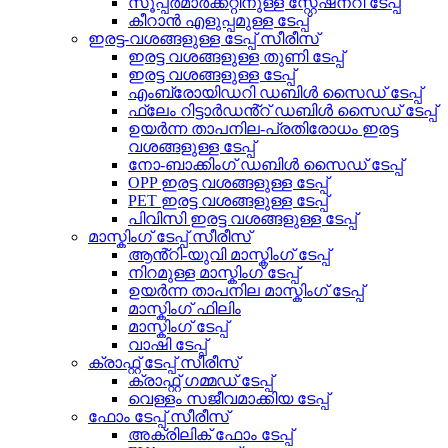
സൂപ്പർമാർക്കറ്റിനുള്ള സ്റ്റേഷനറി ടേപ്പ്
കീറാൻ എളുപ്പമുള്ള ടേപ്പ്
ഇരട്ട-വശങ്ങളുള്ള ടേപ്പ് സീരീസ്
ഇരട്ട വശങ്ങളുള്ള തുണി ടേപ്പ്
ഇരട്ട വശങ്ങളുള്ള ടേപ്പ്
എംബ്രോയിഡറി ഡബിൾ സൈഡ് ടേപ്പ്
ഫ്ലേം റിട്ടാർഡൻ്റ് ഡബിൾ സൈഡ് ടേപ്പ്
ഉയർന്ന താപനില-പ്രതിരോധം ഇരട്ട
വശങ്ങളുള്ള ടേപ്പ്
നോ-ബാക്കിംഗ് ഡബിൾ സൈഡ് ടേപ്പ്
OPP ഇരട്ട വശങ്ങളുള്ള ടേപ്പ്
PET ഇരട്ട വശങ്ങളുള്ള ടേപ്പ്
പിവിസി ഇരട്ട വശങ്ങളുള്ള ടേപ്പ്
മാസ്കിംഗ് ടേപ്പ് സീരീസ്
ആൻ്റി-യുവി മാസ്കിംഗ് ടേപ്പ്
നിറമുള്ള മാസ്കിംഗ് ടേപ്പ്
ഉയർന്ന താപനില മാസ്കിംഗ് ടേപ്പ്
മാസ്കിംഗ് ഫിലിം
മാസ്കിംഗ് ടേപ്പ്
വാഷി ടേപ്പ്
ക്രാഫ്റ്റ് ടേപ്പ് സീരീസ്
ക്രാഫ്റ്റ് ഗമ്മഡ് ടേപ്പ്
വെള്ളം സജീവമാക്കിയ ടേപ്പ്
ഫോം ടേപ്പ് സീരീസ്
അക്രിലിക് ഫോം ടേപ്പ്