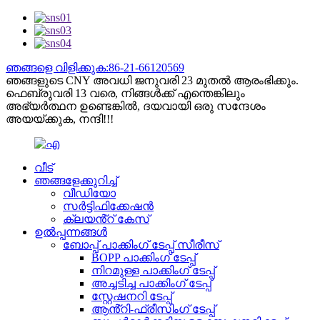
ഞങ്ങളെ വിളിക്കുക:86-21-66120569
ഞങ്ങളുടെ CNY അവധി ജനുവരി 23 മുതൽ ആരംഭിക്കും.
ഫെബ്രുവരി 13 വരെ, നിങ്ങൾക്ക് എന്തെങ്കിലും
അഭ്യർത്ഥന ഉണ്ടെങ്കിൽ, ദയവായി ഒരു സന്ദേശം
അയയ്ക്കുക, നന്ദി!!!
വീട്
ഞങ്ങളേക്കുറിച്ച്
വീഡിയോ
സർട്ടിഫിക്കേഷൻ
ക്ലയൻ്റ് കേസ്
ഉൽപ്പന്നങ്ങൾ
ബോപ്പ് പാക്കിംഗ് ടേപ്പ് സീരീസ്
BOPP പാക്കിംഗ് ടേപ്പ്
നിറമുള്ള പാക്കിംഗ് ടേപ്പ്
അച്ചടിച്ച പാക്കിംഗ് ടേപ്പ്
സ്റ്റേഷനറി ടേപ്പ്
ആൻ്റി-ഫ്രീസിംഗ് ടേപ്പ്