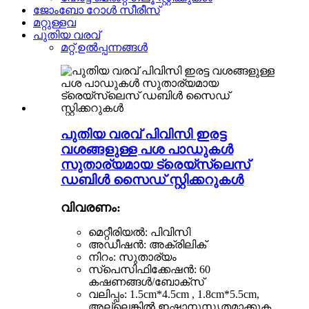
ജോംബോ റോൾ സീരീസ്
മറ്റുള്ളവ
പുതിയ വരവ്
മറ്റ് ഉൽപ്പന്നങ്ങൾ
പുതിയ വരവ് പിവിസി ഇരട്ട
വശങ്ങളുള്ള പശ പാഡുകൾ
സുതാര്യമായ ട്രെയ്‌സ്‌ലെസ്
ഡബിൾ സൈഡ് സ്റ്റിക്കറുകൾ
വിവരണം:
മെറ്റീരിയൽ: പിവിസി
അഡീഷൻ: അക്രിലിക്
നിറം: സുതാര്യം
സ്പെസിഫിക്കേഷൻ: 60
കഷണങ്ങൾ/ബോക്സ്
വലിപ്പം: 1.5cm*4.5cm , 1.8cm*5.5cm,
അല്ലെങ്കിൽ ഇഷ്ടാനുസൃതമാക്കുക