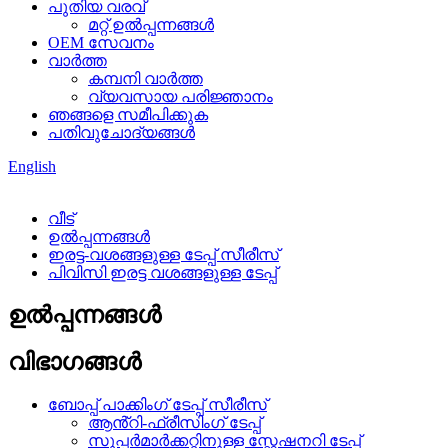
പുതിയ വരവ്
മറ്റ് ഉൽപ്പന്നങ്ങൾ
OEM സേവനം
വാർത്ത
കമ്പനി വാർത്ത
വ്യവസായ പരിജ്ഞാനം
ഞങ്ങളെ സമീപിക്കുക
പതിവുചോദ്യങ്ങൾ
English
വീട്
ഉൽപ്പന്നങ്ങൾ
ഇരട്ട-വശങ്ങളുള്ള ടേപ്പ് സീരീസ്
പിവിസി ഇരട്ട വശങ്ങളുള്ള ടേപ്പ്
ഉൽപ്പന്നങ്ങൾ
വിഭാഗങ്ങൾ
ബോപ്പ് പാക്കിംഗ് ടേപ്പ് സീരീസ്
ആൻ്റി-ഫ്രീസിംഗ് ടേപ്പ്
സൂപ്പർമാർക്കറ്റിനുള്ള സ്റ്റേഷനറി ടേപ്പ്