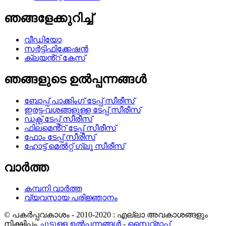
ഞങ്ങളേക്കുറിച്ച്
വീഡിയോ
സർട്ടിഫിക്കേഷൻ
ക്ലയൻ്റ് കേസ്
ഞങ്ങളുടെ ഉൽപ്പന്നങ്ങൾ
ബോപ്പ് പാക്കിംഗ് ടേപ്പ് സീരീസ്
ഇരട്ട-വശങ്ങളുള്ള ടേപ്പ് സീരീസ്
ഡക്റ്റ് ടേപ്പ് സീരീസ്
ഫിലമെൻ്റ് ടേപ്പ് സീരീസ്
ഫോം ടേപ്പ് സീരീസ്
ഹോട്ട് മെൽറ്റ് ഗ്ലൂ സീരീസ്
വാർത്ത
കമ്പനി വാർത്ത
വ്യവസായ പരിജ്ഞാനം
© പകർപ്പവകാശം - 2010-2020 : എല്ലാ അവകാശങ്ങളും
നിക്ഷിപ്തം.
ചൂടുള്ള ഉൽപ്പന്നങ്ങൾ
-
സൈറ്റ്മാപ്പ്