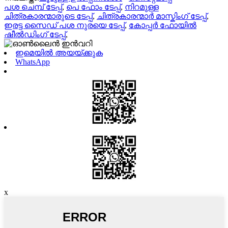
പശ ചെമ്പ് ടേപ്പ്
,
പെ ഫോം ടേപ്പ്
,
നിറമുള്ള
ചിത്രകാരന്മാരുടെ ടേപ്പ്
,
ചിത്രകാരന്മാർ മാസ്കിംഗ് ടേപ്പ്
,
ഇരട്ട സൈഡ് പശ നുരയെ ടേപ്പ്
,
കോപ്പർ ഫോയിൽ
ഷീൽഡിംഗ് ടേപ്പ്
,
ഇമെയിൽ അയയ്ക്കുക
WhatsApp
x