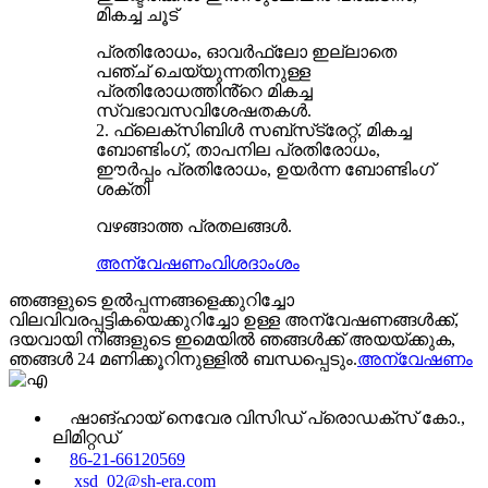
മികച്ച ചൂട്
പ്രതിരോധം, ഓവർഫ്ലോ ഇല്ലാതെ
പഞ്ച് ചെയ്യുന്നതിനുള്ള
പ്രതിരോധത്തിൻ്റെ മികച്ച
സ്വഭാവസവിശേഷതകൾ.
2. ഫ്ലെക്‌സിബിൾ സബ്‌സ്‌ട്രേറ്റ്, മികച്ച
ബോണ്ടിംഗ്, താപനില പ്രതിരോധം,
ഈർപ്പം പ്രതിരോധം, ഉയർന്ന ബോണ്ടിംഗ്
ശക്തി
വഴങ്ങാത്ത പ്രതലങ്ങൾ.
അന്വേഷണം
വിശദാംശം
ഞങ്ങളുടെ ഉൽപ്പന്നങ്ങളെക്കുറിച്ചോ
വിലവിവരപ്പട്ടികയെക്കുറിച്ചോ ഉള്ള അന്വേഷണങ്ങൾക്ക്,
ദയവായി നിങ്ങളുടെ ഇമെയിൽ ഞങ്ങൾക്ക് അയയ്ക്കുക,
ഞങ്ങൾ 24 മണിക്കൂറിനുള്ളിൽ ബന്ധപ്പെടും.
അന്വേഷണം
ഷാങ്ഹായ് നെവേര വിസിഡ് പ്രൊഡക്‌സ് കോ.,
ലിമിറ്റഡ്
86-21-66120569
xsd_02@sh-era.com