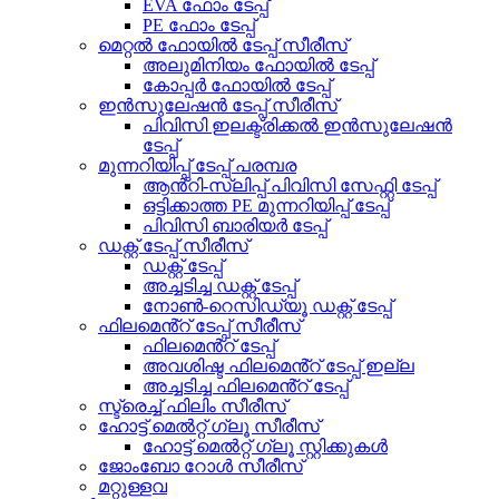
EVA ഫോം ടേപ്പ്
PE ഫോം ടേപ്പ്
മെറ്റൽ ഫോയിൽ ടേപ്പ് സീരീസ്
അലുമിനിയം ഫോയിൽ ടേപ്പ്
കോപ്പർ ഫോയിൽ ടേപ്പ്
ഇൻസുലേഷൻ ടേപ്പ് സീരീസ്
പിവിസി ഇലക്ട്രിക്കൽ ഇൻസുലേഷൻ
ടേപ്പ്
മുന്നറിയിപ്പ് ടേപ്പ് പരമ്പര
ആൻ്റി-സ്ലിപ്പ് പിവിസി സേഫ്റ്റി ടേപ്പ്
ഒട്ടിക്കാത്ത PE മുന്നറിയിപ്പ് ടേപ്പ്
പിവിസി ബാരിയർ ടേപ്പ്
ഡക്റ്റ് ടേപ്പ് സീരീസ്
ഡക്റ്റ് ടേപ്പ്
അച്ചടിച്ച ഡക്റ്റ് ടേപ്പ്
നോൺ-റെസിഡ്യൂ ഡക്റ്റ് ടേപ്പ്
ഫിലമെൻ്റ് ടേപ്പ് സീരീസ്
ഫിലമെൻ്റ് ടേപ്പ്
അവശിഷ്ട ഫിലമെൻ്റ് ടേപ്പ് ഇല്ല
അച്ചടിച്ച ഫിലമെൻ്റ് ടേപ്പ്
സ്ട്രെച്ച് ഫിലിം സീരീസ്
ഹോട്ട് മെൽറ്റ് ഗ്ലൂ സീരീസ്
ഹോട്ട് മെൽറ്റ് ഗ്ലൂ സ്റ്റിക്കുകൾ
ജോംബോ റോൾ സീരീസ്
മറ്റുള്ളവ