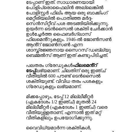
ടേപ്പാണ് ഇത്. സാധാരണയായി
പോളിപ്രൊഫൈലിൻ അല്ലെങ്കിൽ
പോളിസ്റ്റർ ഫിലിം ആയ ഒരു ബാക്കിംഗ്
മെറ്റീരിയലിൽ പൊതിഞ്ഞ മർദ്ദ-
സെൻസിറ്റീവ് പശ അടങ്ങിയിരിക്കുന്നു.
ഉയർന്ന ടെൻസൈൽ ശക്തി ചേർക്കാൻ
ഉൾച്ചേർത്ത ഫൈബർഗ്ലാസ്
ഫിലമെൻ്റുകളും. 1946-ൽ ജോൺസൺ
ആൻ്റ് ജോൺസൺ എന്ന
ശാസ്ത്രജ്ഞനായ സൈറസ് ഡബ്ല്യു
ബെമ്മൽസ് ആണ് ഇത് കണ്ടുപിടിച്ചത്.
പലതരം ഗ്രേഡുകൾ
ഫിലമെൻ്റ്
ടേപ്പ്
ലഭ്യമാണ്. ചിലതിന് ഒരു ഇഞ്ച്
വീതിയിൽ 600 പൗണ്ട് ടെൻസൈൽ
ശക്തിയുണ്ട്. വിവിധ തരം പശകളും
ഗ്രേഡുകളും ലഭ്യമാണ്.
മിക്കപ്പോഴും, ടേപ്പ് 12 മില്ലീമീറ്റർ
(ഏകദേശം 1/2 ഇഞ്ച്) മുതൽ 24
മില്ലീമീറ്റർ (ഏകദേശം 1 ഇഞ്ച്) വരെ
വീതിയുള്ളതാണ്, എന്നാൽ ഇത് മറ്റ്
വീതികളിലും ഉപയോഗിക്കുന്നു.
വൈവിധ്യമാർന്ന ശക്തികൾ,