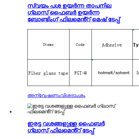
സ്വയം പശ ഉയർന്ന താപനില
ഗ്ലാസ് ഫൈബർ ഉയർന്ന
ബോണ്ടിംഗ് ഫിലമെൻ്റ് മെഷ് ടേപ്പ്
അന്വേഷണം
വിശദാംശം
ഇരട്ട വശങ്ങളുള്ള ഫൈബർ
ഗ്ലാസ് ഫിലമെൻ്റ് ടേപ്പ്