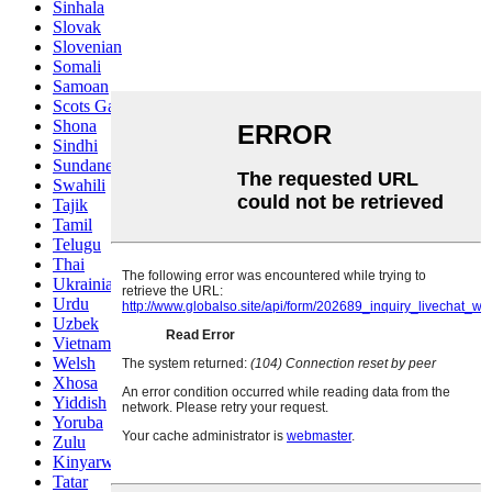
Sinhala
Slovak
Slovenian
Somali
Samoan
Scots Gaelic
Shona
Sindhi
Sundanese
Swahili
Tajik
Tamil
Telugu
Thai
Ukrainian
Urdu
Uzbek
Vietnamese
Welsh
Xhosa
Yiddish
Yoruba
Zulu
Kinyarwanda
Tatar