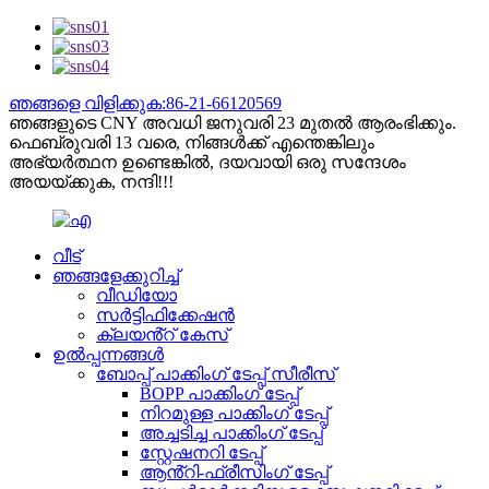
ഞങ്ങളെ വിളിക്കുക:86-21-66120569
ഞങ്ങളുടെ CNY അവധി ജനുവരി 23 മുതൽ ആരംഭിക്കും.
ഫെബ്രുവരി 13 വരെ, നിങ്ങൾക്ക് എന്തെങ്കിലും
അഭ്യർത്ഥന ഉണ്ടെങ്കിൽ, ദയവായി ഒരു സന്ദേശം
അയയ്ക്കുക, നന്ദി!!!
വീട്
ഞങ്ങളേക്കുറിച്ച്
വീഡിയോ
സർട്ടിഫിക്കേഷൻ
ക്ലയൻ്റ് കേസ്
ഉൽപ്പന്നങ്ങൾ
ബോപ്പ് പാക്കിംഗ് ടേപ്പ് സീരീസ്
BOPP പാക്കിംഗ് ടേപ്പ്
നിറമുള്ള പാക്കിംഗ് ടേപ്പ്
അച്ചടിച്ച പാക്കിംഗ് ടേപ്പ്
സ്റ്റേഷനറി ടേപ്പ്
ആൻ്റി-ഫ്രീസിംഗ് ടേപ്പ്