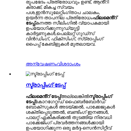
രൂപഭേദം പ്രതിരോധവും ഉണ്ട്, ആൻ്റി
ക്രാക്ക്, മികച്ച സ്വയം
പശ,
ഇൻസുലേറ്റിംഗ്
താപ ചാലകം,
ഉയർന്ന താപനില പ്രതിരോധം
ഫിലമെൻ്റ്
ടേപ്പ്
കനത്ത സീലിംഗിൽ വ്യാപകമായി
ഉപയോഗിക്കുന്നു
ഡ്യൂട്ടി
കാർട്ടണുകൾ,
പെല്ലറ്റ് ഗുഡ്‌സ്
വിൻഡിംഗ്, ഫിക്‌സിംഗ്, സ്‌ട്രാപ്പിംഗ്
പൈപ്പ് കേബിളുകൾ മുതലായവ.
അന്വേഷണം
വിശദാംശം
സ്ട്രാപ്പിംഗ് ടേപ്പ്
ഫിലമെൻ്റ് ടേപ്പ്
അല്ലെങ്കിൽ
സ്ട്രാപ്പിംഗ്
ടേപ്പ്
കോറഗേറ്റഡ് ഫൈബർബോർഡ്
ബോക്‌സുകൾ അടയ്ക്കൽ, പാക്കേജുകൾ
ശക്തിപ്പെടുത്തൽ, ബണ്ടിംഗ് ഇനങ്ങൾ,
പാലറ്റ് ഏകീകരിക്കൽ തുടങ്ങിയ നിരവധി
പാക്കേജിംഗ് പ്രവർത്തനങ്ങൾക്കായി
ഉപയോഗിക്കുന്ന ഒരു മർദ്ദ-സെൻസിറ്റീവ്