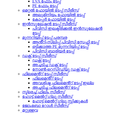
EVA ഫോം ടേപ്പ്
PE ഫോം ടേപ്പ്
മെറ്റൽ ഫോയിൽ ടേപ്പ് സീരീസ്
അലുമിനിയം ഫോയിൽ ടേപ്പ്
കോപ്പർ ഫോയിൽ ടേപ്പ്
ഇൻസുലേഷൻ ടേപ്പ് സീരീസ്
പിവിസി ഇലക്ട്രിക്കൽ ഇൻസുലേഷൻ
ടേപ്പ്
മുന്നറിയിപ്പ് ടേപ്പ് പരമ്പര
ആൻ്റി-സ്ലിപ്പ് പിവിസി സേഫ്റ്റി ടേപ്പ്
ഒട്ടിക്കാത്ത PE മുന്നറിയിപ്പ് ടേപ്പ്
പിവിസി ബാരിയർ ടേപ്പ്
ഡക്റ്റ് ടേപ്പ് സീരീസ്
ഡക്റ്റ് ടേപ്പ്
അച്ചടിച്ച ഡക്റ്റ് ടേപ്പ്
നോൺ-റെസിഡ്യൂ ഡക്റ്റ് ടേപ്പ്
ഫിലമെൻ്റ് ടേപ്പ് സീരീസ്
ഫിലമെൻ്റ് ടേപ്പ്
അവശിഷ്ട ഫിലമെൻ്റ് ടേപ്പ് ഇല്ല
അച്ചടിച്ച ഫിലമെൻ്റ് ടേപ്പ്
സ്ട്രെച്ച് ഫിലിം സീരീസ്
ഹോട്ട് മെൽറ്റ് ഗ്ലൂ സീരീസ്
ഹോട്ട് മെൽറ്റ് ഗ്ലൂ സ്റ്റിക്കുകൾ
ജോംബോ റോൾ സീരീസ്
മറ്റുള്ളവ