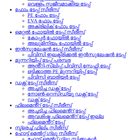
വെള്ളം സജീവമാക്കിയ ടേപ്പ്
ഫോം ടേപ്പ് സീരീസ്
PE ഫോം ടേപ്പ്
EVA ഫോം ടേപ്പ്
അക്രിലിക് ഫോം ടേപ്പ്
മെറ്റൽ ഫോയിൽ ടേപ്പ് സീരീസ്
കോപ്പർ ഫോയിൽ ടേപ്പ്
അലുമിനിയം ഫോയിൽ ടേപ്പ്
ഇൻസുലേഷൻ ടേപ്പ് സീരീസ്
പിവിസി ഇലക്ട്രിക്കൽ ഇൻസുലേഷൻ ടേപ്പ്
മുന്നറിയിപ്പ് ടേപ്പ് പരമ്പര
ആൻ്റി-സ്ലിപ്പ് പിവിസി സേഫ്റ്റി ടേപ്പ്
ഒട്ടിക്കാത്ത PE മുന്നറിയിപ്പ് ടേപ്പ്
പിവിസി ബാരിയർ ടേപ്പ്
ഡക്റ്റ് ടേപ്പ് സീരീസ്
അച്ചടിച്ച ഡക്റ്റ് ടേപ്പ്
നോൺ-റെസിഡ്യൂ ഡക്റ്റ് ടേപ്പ്
ഡക്റ്റ് ടേപ്പ്
ഫിലമെൻ്റ് ടേപ്പ് സീരീസ്
അച്ചടിച്ച ഫിലമെൻ്റ് ടേപ്പ്
അവശിഷ്ട ഫിലമെൻ്റ് ടേപ്പ് ഇല്ല
ഫിലമെൻ്റ് ടേപ്പ്
സ്ട്രെച്ച് ഫിലിം സീരീസ്
ഹോട്ട് മെൽറ്റ് ഗ്ലൂ സീരീസ്
ഹോട്ട് മെൽറ്റ് ഗ്ലൂ സ്റ്റിക്കുകൾ