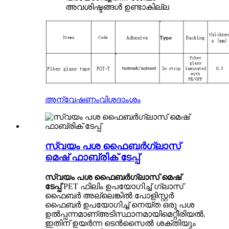
അവശിഷ്ടങ്ങൾ ഉണ്ടാകില്ല
അന്വേഷണം
വിശദാംശം
സ്വയം പശ ഫൈബർഗ്ലാസ്
മെഷ് ഫാബ്രിക് ടേപ്പ്
സ്വയം പശ ഫൈബർഗ്ലാസ് മെഷ്
ടേപ്പ്
PET ഫിലിം ഉപയോഗിച്ച് ഗ്ലാസ്
ഫൈബർ അല്ലെങ്കിൽ പോളിസ്റ്റർ
ഫൈബർ ഉപയോഗിച്ച് നെയ്ത ഒരു പശ
ഉൽപ്പന്നമാണ്
അടിസ്ഥാനമായി
മെറ്റീരിയൽ.
ഇതിന് ഉയർന്ന ടെൻസൈൽ ശക്തിയും