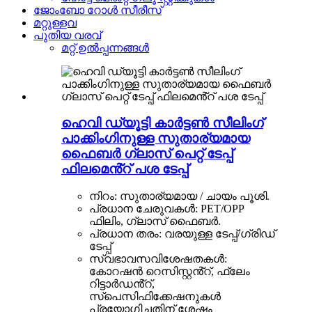
ജോംബോ റോൾ സീരീസ്
മറ്റുള്ളവ
പുതിയ വരവ്
മറ്റ് ഉൽപ്പന്നങ്ങൾ
ഹെവി ഡ്യൂട്ടി കാർട്ടൺ സീലിംഗ്
പാക്കിംഗിനുള്ള സുതാര്യമായ
ഫൈബർ ഗ്ലാസ് പെറ്റ് ടേപ്പ്
ഫിലമെൻ്റ് പശ ടേപ്പ്
നിറം: സുതാര്യമായ / ചായം പൂശി.
പ്രധാന ചേരുവകൾ: PET/OPP
ഫിലിം, ഗ്ലാസ് ഫൈബർ.
പ്രധാന തരം: വരയുള്ള ടേപ്പ്/ഗ്രിഡ്
ടേപ്പ്
സ്വഭാവസവിശേഷതകൾ:
കോറഷൻ റെസിസ്റ്റൻ്റ്, ഫ്ലേം
റിട്ടാർഡൻ്റ്,
സ്പെസിഫിക്കേഷനുകൾ
പ്രയോഗിച്ചതിന് ശേഷം