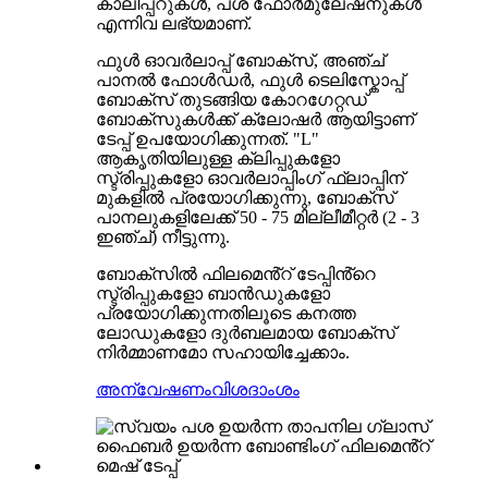
കാലിപ്പറുകൾ, പശ ഫോർമുലേഷനുകൾ
എന്നിവ ലഭ്യമാണ്.
ഫുൾ ഓവർലാപ്പ് ബോക്സ്, അഞ്ച്
പാനൽ ഫോൾഡർ, ഫുൾ ടെലിസ്കോപ്പ്
ബോക്സ് തുടങ്ങിയ കോറഗേറ്റഡ്
ബോക്സുകൾക്ക് ക്ലോഷർ ആയിട്ടാണ്
ടേപ്പ് ഉപയോഗിക്കുന്നത്. "L"
ആകൃതിയിലുള്ള ക്ലിപ്പുകളോ
സ്ട്രിപ്പുകളോ ഓവർലാപ്പിംഗ് ഫ്ലാപ്പിന്
മുകളിൽ പ്രയോഗിക്കുന്നു, ബോക്സ്
പാനലുകളിലേക്ക് 50 - 75 മില്ലീമീറ്റർ (2 - 3
ഇഞ്ച്) നീട്ടുന്നു.
ബോക്സിൽ ഫിലമെൻ്റ് ടേപ്പിൻ്റെ
സ്ട്രിപ്പുകളോ ബാൻഡുകളോ
പ്രയോഗിക്കുന്നതിലൂടെ കനത്ത
ലോഡുകളോ ദുർബലമായ ബോക്സ്
നിർമ്മാണമോ സഹായിച്ചേക്കാം.
അന്വേഷണം
വിശദാംശം