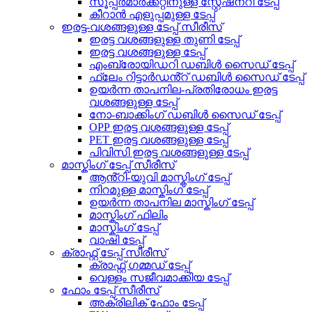
സൂപ്പർമാർക്കറ്റിനുള്ള സ്റ്റേഷനറി ടേപ്പ്
കീറാൻ എളുപ്പമുള്ള ടേപ്പ്
ഇരട്ട-വശങ്ങളുള്ള ടേപ്പ് സീരീസ്
ഇരട്ട വശങ്ങളുള്ള തുണി ടേപ്പ്
ഇരട്ട വശങ്ങളുള്ള ടേപ്പ്
എംബ്രോയിഡറി ഡബിൾ സൈഡ് ടേപ്പ്
ഫ്ലേം റിട്ടാർഡൻ്റ് ഡബിൾ സൈഡ് ടേപ്പ്
ഉയർന്ന താപനില-പ്രതിരോധം ഇരട്ട
വശങ്ങളുള്ള ടേപ്പ്
നോ-ബാക്കിംഗ് ഡബിൾ സൈഡ് ടേപ്പ്
OPP ഇരട്ട വശങ്ങളുള്ള ടേപ്പ്
PET ഇരട്ട വശങ്ങളുള്ള ടേപ്പ്
പിവിസി ഇരട്ട വശങ്ങളുള്ള ടേപ്പ്
മാസ്കിംഗ് ടേപ്പ് സീരീസ്
ആൻ്റി-യുവി മാസ്കിംഗ് ടേപ്പ്
നിറമുള്ള മാസ്കിംഗ് ടേപ്പ്
ഉയർന്ന താപനില മാസ്കിംഗ് ടേപ്പ്
മാസ്കിംഗ് ഫിലിം
മാസ്കിംഗ് ടേപ്പ്
വാഷി ടേപ്പ്
ക്രാഫ്റ്റ് ടേപ്പ് സീരീസ്
ക്രാഫ്റ്റ് ഗമ്മഡ് ടേപ്പ്
വെള്ളം സജീവമാക്കിയ ടേപ്പ്
ഫോം ടേപ്പ് സീരീസ്
അക്രിലിക് ഫോം ടേപ്പ്