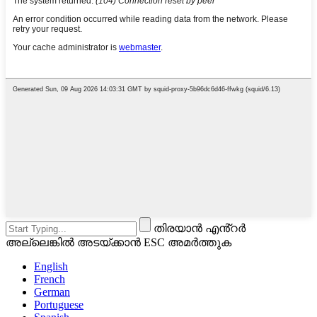
തിരയാൻ എൻ്റർ
അല്ലെങ്കിൽ അടയ്ക്കാൻ ESC അമർത്തുക
English
French
German
Portuguese