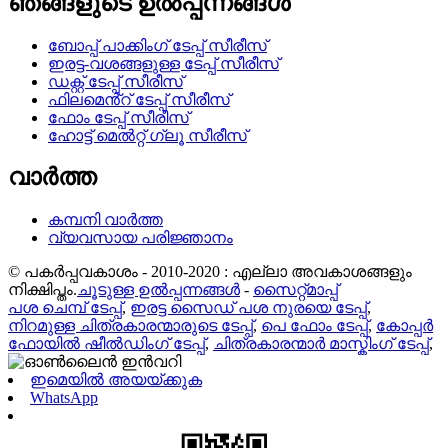
ഞങ്ങളുടെ ഉൽപ്പന്നങ്ങൾ
ബോപ്പ് പാക്കിംഗ് ടേപ്പ് സീരീസ്
ഇരട്ട-വശങ്ങളുള്ള ടേപ്പ് സീരീസ്
ഡക്റ്റ് ടേപ്പ് സീരീസ്
ഫിലമെൻ്റ് ടേപ്പ് സീരീസ്
ഫോം ടേപ്പ് സീരീസ്
ഹോട്ട് മെൽറ്റ് ഗ്ലൂ സീരീസ്
വാർത്ത
കമ്പനി വാർത്ത
വ്യവസായ പരിജ്ഞാനം
© പകർപ്പവകാശം - 2010-2020 : എല്ലാ അവകാശങ്ങളും
നിക്ഷിപ്തം.
ചൂടുള്ള ഉൽപ്പന്നങ്ങൾ
-
സൈറ്റ്മാപ്പ്
പശ ചെമ്പ് ടേപ്പ്
,
ഇരട്ട സൈഡ് പശ നുരയെ ടേപ്പ്
,
നിറമുള്ള ചിത്രകാരന്മാരുടെ ടേപ്പ്
,
പെ ഫോം ടേപ്പ്
,
കോപ്പർ
ഫോയിൽ ഷീൽഡിംഗ് ടേപ്പ്
,
ചിത്രകാരന്മാർ മാസ്കിംഗ് ടേപ്പ്
,
ഇമെയിൽ അയയ്ക്കുക
WhatsApp