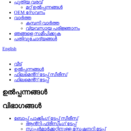
പുതിയ വരവ്
മറ്റ് ഉൽപ്പന്നങ്ങൾ
OEM സേവനം
വാർത്ത
കമ്പനി വാർത്ത
വ്യവസായ പരിജ്ഞാനം
ഞങ്ങളെ സമീപിക്കുക
പതിവുചോദ്യങ്ങൾ
English
വീട്
ഉൽപ്പന്നങ്ങൾ
ഫിലമെൻ്റ് ടേപ്പ് സീരീസ്
ഫിലമെൻ്റ് ടേപ്പ്
ഉൽപ്പന്നങ്ങൾ
വിഭാഗങ്ങൾ
ബോപ്പ് പാക്കിംഗ് ടേപ്പ് സീരീസ്
ആൻ്റി-ഫ്രീസിംഗ് ടേപ്പ്
സൂപ്പർമാർക്കറ്റിനുള്ള സ്റ്റേഷനറി ടേപ്പ്