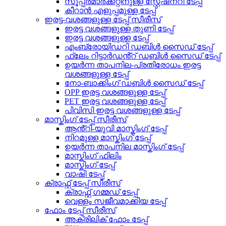
സൂപ്പർമാർക്കറ്റിനുള്ള സ്റ്റേഷനറി ടേപ്പ്
കീറാൻ എളുപ്പമുള്ള ടേപ്പ്
ഇരട്ട-വശങ്ങളുള്ള ടേപ്പ് സീരീസ്
ഇരട്ട വശങ്ങളുള്ള തുണി ടേപ്പ്
ഇരട്ട വശങ്ങളുള്ള ടേപ്പ്
എംബ്രോയിഡറി ഡബിൾ സൈഡ് ടേപ്പ്
ഫ്ലേം റിട്ടാർഡൻ്റ് ഡബിൾ സൈഡ് ടേപ്പ്
ഉയർന്ന താപനില-പ്രതിരോധം ഇരട്ട
വശങ്ങളുള്ള ടേപ്പ്
നോ-ബാക്കിംഗ് ഡബിൾ സൈഡ് ടേപ്പ്
OPP ഇരട്ട വശങ്ങളുള്ള ടേപ്പ്
PET ഇരട്ട വശങ്ങളുള്ള ടേപ്പ്
പിവിസി ഇരട്ട വശങ്ങളുള്ള ടേപ്പ്
മാസ്കിംഗ് ടേപ്പ് സീരീസ്
ആൻ്റി-യുവി മാസ്കിംഗ് ടേപ്പ്
നിറമുള്ള മാസ്കിംഗ് ടേപ്പ്
ഉയർന്ന താപനില മാസ്കിംഗ് ടേപ്പ്
മാസ്കിംഗ് ഫിലിം
മാസ്കിംഗ് ടേപ്പ്
വാഷി ടേപ്പ്
ക്രാഫ്റ്റ് ടേപ്പ് സീരീസ്
ക്രാഫ്റ്റ് ഗമ്മഡ് ടേപ്പ്
വെള്ളം സജീവമാക്കിയ ടേപ്പ്
ഫോം ടേപ്പ് സീരീസ്
അക്രിലിക് ഫോം ടേപ്പ്