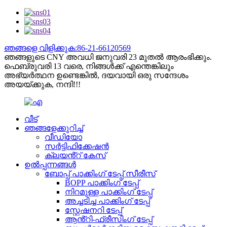
ഞങ്ങളെ വിളിക്കുക:86-21-66120569
ഞങ്ങളുടെ CNY അവധി ജനുവരി 23 മുതൽ ആരംഭിക്കും.
ഫെബ്രുവരി 13 വരെ, നിങ്ങൾക്ക് എന്തെങ്കിലും
അഭ്യർത്ഥന ഉണ്ടെങ്കിൽ, ദയവായി ഒരു സന്ദേശം
അയയ്ക്കുക, നന്ദി!!!
വീട്
ഞങ്ങളേക്കുറിച്ച്
വീഡിയോ
സർട്ടിഫിക്കേഷൻ
ക്ലയൻ്റ് കേസ്
ഉൽപ്പന്നങ്ങൾ
ബോപ്പ് പാക്കിംഗ് ടേപ്പ് സീരീസ്
BOPP പാക്കിംഗ് ടേപ്പ്
നിറമുള്ള പാക്കിംഗ് ടേപ്പ്
അച്ചടിച്ച പാക്കിംഗ് ടേപ്പ്
സ്റ്റേഷനറി ടേപ്പ്
ആൻ്റി-ഫ്രീസിംഗ് ടേപ്പ്