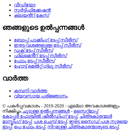
വീഡിയോ
സർട്ടിഫിക്കേഷൻ
ക്ലയൻ്റ് കേസ്
ഞങ്ങളുടെ ഉൽപ്പന്നങ്ങൾ
ബോപ്പ് പാക്കിംഗ് ടേപ്പ് സീരീസ്
ഇരട്ട-വശങ്ങളുള്ള ടേപ്പ് സീരീസ്
ഡക്റ്റ് ടേപ്പ് സീരീസ്
ഫിലമെൻ്റ് ടേപ്പ് സീരീസ്
ഫോം ടേപ്പ് സീരീസ്
ഹോട്ട് മെൽറ്റ് ഗ്ലൂ സീരീസ്
വാർത്ത
കമ്പനി വാർത്ത
വ്യവസായ പരിജ്ഞാനം
© പകർപ്പവകാശം - 2010-2020 : എല്ലാ അവകാശങ്ങളും
നിക്ഷിപ്തം.
ചൂടുള്ള ഉൽപ്പന്നങ്ങൾ
-
സൈറ്റ്മാപ്പ്
കോപ്പർ ഫോയിൽ ഷീൽഡിംഗ് ടേപ്പ്
,
ചിത്രകാരന്മാർ
മാസ്കിംഗ് ടേപ്പ്
,
പശ ചെമ്പ് ടേപ്പ്
,
ഇരട്ട സൈഡ് പശ നുരയെ
ടേപ്പ്
,
പെ ഫോം ടേപ്പ്
,
നിറമുള്ള ചിത്രകാരന്മാരുടെ ടേപ്പ്
,