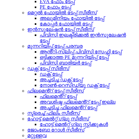
EVA ഫോം ടേപ്പ്
PE ഫോം ടേപ്പ്
മെറ്റൽ ഫോയിൽ ടേപ്പ് സീരീസ്
അലുമിനിയം ഫോയിൽ ടേപ്പ്
കോപ്പർ ഫോയിൽ ടേപ്പ്
ഇൻസുലേഷൻ ടേപ്പ് സീരീസ്
പിവിസി ഇലക്ട്രിക്കൽ ഇൻസുലേഷൻ
ടേപ്പ്
മുന്നറിയിപ്പ് ടേപ്പ് പരമ്പര
ആൻ്റി-സ്ലിപ്പ് പിവിസി സേഫ്റ്റി ടേപ്പ്
ഒട്ടിക്കാത്ത PE മുന്നറിയിപ്പ് ടേപ്പ്
പിവിസി ബാരിയർ ടേപ്പ്
ഡക്റ്റ് ടേപ്പ് സീരീസ്
ഡക്റ്റ് ടേപ്പ്
അച്ചടിച്ച ഡക്റ്റ് ടേപ്പ്
നോൺ-റെസിഡ്യൂ ഡക്റ്റ് ടേപ്പ്
ഫിലമെൻ്റ് ടേപ്പ് സീരീസ്
ഫിലമെൻ്റ് ടേപ്പ്
അവശിഷ്ട ഫിലമെൻ്റ് ടേപ്പ് ഇല്ല
അച്ചടിച്ച ഫിലമെൻ്റ് ടേപ്പ്
സ്ട്രെച്ച് ഫിലിം സീരീസ്
ഹോട്ട് മെൽറ്റ് ഗ്ലൂ സീരീസ്
ഹോട്ട് മെൽറ്റ് ഗ്ലൂ സ്റ്റിക്കുകൾ
ജോംബോ റോൾ സീരീസ്
മറ്റുള്ളവ