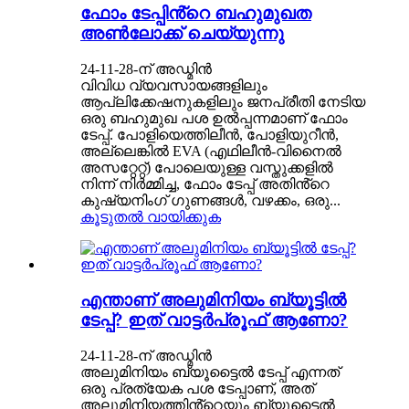
ഫോം ടേപ്പിൻ്റെ ബഹുമുഖത
അൺലോക്ക് ചെയ്യുന്നു
24-11-28-ന് അഡ്മിൻ
വിവിധ വ്യവസായങ്ങളിലും
ആപ്ലിക്കേഷനുകളിലും ജനപ്രീതി നേടിയ
ഒരു ബഹുമുഖ പശ ഉൽപ്പന്നമാണ് ഫോം
ടേപ്പ്. പോളിയെത്തിലീൻ, പോളിയുറീൻ,
അല്ലെങ്കിൽ EVA (എഥിലീൻ-വിനൈൽ
അസറ്റേറ്റ്) പോലെയുള്ള വസ്തുക്കളിൽ
നിന്ന് നിർമ്മിച്ച, ഫോം ടേപ്പ് അതിൻ്റെ
കുഷ്യനിംഗ് ഗുണങ്ങൾ, വഴക്കം, ഒരു...
കൂടുതൽ വായിക്കുക
എന്താണ് അലുമിനിയം ബ്യൂട്ടിൽ
ടേപ്പ്? ഇത് വാട്ടർപ്രൂഫ് ആണോ?
24-11-28-ന് അഡ്മിൻ
അലുമിനിയം ബ്യൂട്ടൈൽ ടേപ്പ് എന്നത്
ഒരു പ്രത്യേക പശ ടേപ്പാണ്, അത്
അലൂമിനിയത്തിൻ്റെയും ബ്യൂട്ടൈൽ