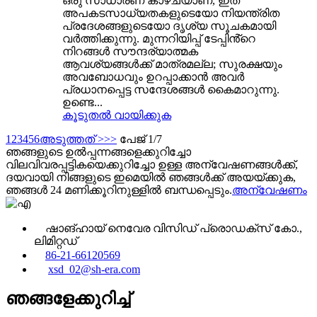
ഒരു സാധാരണ കാഴ്ചയാണ്, ഇത്
അപകടസാധ്യതകളുടെയോ നിയന്ത്രിത
പ്രദേശങ്ങളുടെയോ ദൃശ്യ സൂചകമായി
വർത്തിക്കുന്നു. മുന്നറിയിപ്പ് ടേപ്പിൻ്റെ
നിറങ്ങൾ സൗന്ദര്യാത്മക
ആവശ്യങ്ങൾക്ക് മാത്രമല്ല; സുരക്ഷയും
അവബോധവും ഉറപ്പാക്കാൻ അവർ
പ്രധാനപ്പെട്ട സന്ദേശങ്ങൾ കൈമാറുന്നു.
ഉണ്ടെ...
കൂടുതൽ വായിക്കുക
1
2
3
4
5
6
അടുത്തത് >
>>
പേജ് 1/7
ഞങ്ങളുടെ ഉൽപ്പന്നങ്ങളെക്കുറിച്ചോ
വിലവിവരപ്പട്ടികയെക്കുറിച്ചോ ഉള്ള അന്വേഷണങ്ങൾക്ക്,
ദയവായി നിങ്ങളുടെ ഇമെയിൽ ഞങ്ങൾക്ക് അയയ്ക്കുക,
ഞങ്ങൾ 24 മണിക്കൂറിനുള്ളിൽ ബന്ധപ്പെടും.
അന്വേഷണം
ഷാങ്ഹായ് നെവേര വിസിഡ് പ്രൊഡക്‌സ് കോ.,
ലിമിറ്റഡ്
86-21-66120569
xsd_02@sh-era.com
ഞങ്ങളേക്കുറിച്ച്