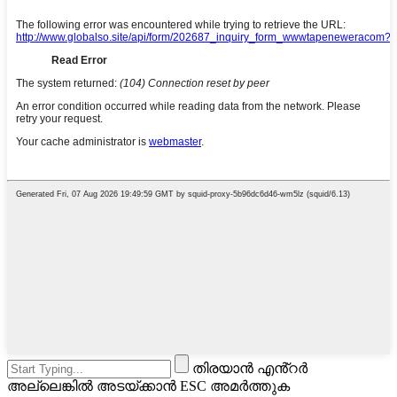
തിരയാൻ എൻ്റർ
അല്ലെങ്കിൽ അടയ്ക്കാൻ ESC അമർത്തുക