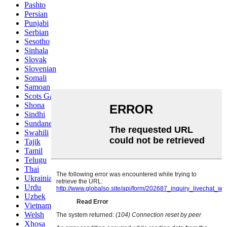
Pashto
Persian
Punjabi
Serbian
Sesotho
Sinhala
Slovak
Slovenian
Somali
Samoan
Scots Gaelic
Shona
Sindhi
Sundanese
Swahili
Tajik
Tamil
Telugu
Thai
Ukrainian
Urdu
Uzbek
Vietnamese
Welsh
Xhosa