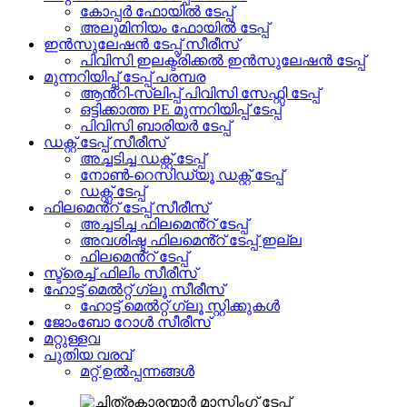
കോപ്പർ ഫോയിൽ ടേപ്പ്
അലുമിനിയം ഫോയിൽ ടേപ്പ്
ഇൻസുലേഷൻ ടേപ്പ് സീരീസ്
പിവിസി ഇലക്ട്രിക്കൽ ഇൻസുലേഷൻ ടേപ്പ്
മുന്നറിയിപ്പ് ടേപ്പ് പരമ്പര
ആൻ്റി-സ്ലിപ്പ് പിവിസി സേഫ്റ്റി ടേപ്പ്
ഒട്ടിക്കാത്ത PE മുന്നറിയിപ്പ് ടേപ്പ്
പിവിസി ബാരിയർ ടേപ്പ്
ഡക്റ്റ് ടേപ്പ് സീരീസ്
അച്ചടിച്ച ഡക്റ്റ് ടേപ്പ്
നോൺ-റെസിഡ്യൂ ഡക്റ്റ് ടേപ്പ്
ഡക്റ്റ് ടേപ്പ്
ഫിലമെൻ്റ് ടേപ്പ് സീരീസ്
അച്ചടിച്ച ഫിലമെൻ്റ് ടേപ്പ്
അവശിഷ്ട ഫിലമെൻ്റ് ടേപ്പ് ഇല്ല
ഫിലമെൻ്റ് ടേപ്പ്
സ്ട്രെച്ച് ഫിലിം സീരീസ്
ഹോട്ട് മെൽറ്റ് ഗ്ലൂ സീരീസ്
ഹോട്ട് മെൽറ്റ് ഗ്ലൂ സ്റ്റിക്കുകൾ
ജോംബോ റോൾ സീരീസ്
മറ്റുള്ളവ
പുതിയ വരവ്
മറ്റ് ഉൽപ്പന്നങ്ങൾ