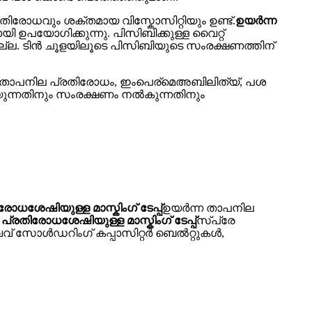
ോധവും ശക്തമായ വിസ്കോസിറ്റിയും ഉണ്ട്.
ഉയർന്ന
 ഉപയോഗിക്കുന്നു. പിസിബിക്കുള്ള വൈറ്റ്
്ല. ടിൻ ചൂളയിലൂടെ പിസിബിയുടെ സംരക്ഷണത്തിന്
ർന്ന താപനില പ്രതിരോധം, ഇംപെര്മെഅബിലിത്യ്, പശ
്യുന്നതിനും സംരക്ഷണം നൽകുന്നതിനും
ധശേഷിയുള്ള മാസ്കിംഗ് ടേപ്പ്
ഉയർന്ന താപനില
്രതിരോധശേഷിയുള്ള മാസ്കിംഗ് ടേപ്പ്
സ്പ്രേ
േവ് സോൾഡറിംഗ് കപ്പാസിറ്റർ ബെൽറ്റുകൾ,