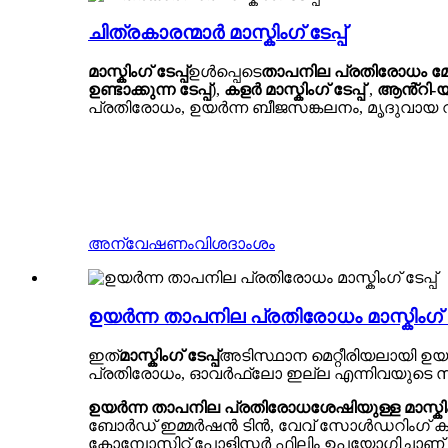
ചിത്രകാരന്മാർ മാസ്കിംഗ് ടേപ്പ്
മാസ്കിംഗ് ടേപ്പ്
ഉൾപ്പെടെ
താപനില പ്രതിരോധം മേക്ക
ഉണ്ടാക്കുന്ന ടേപ്പ്
),
കളർ മാസ്കിംഗ് ടേപ്പ്
,
ആൻ്റി-യുവ
പ്രതിരോധം, ഉയർന്ന ബീജസങ്കലനം, മൃദുവായ വ
അന്വേഷണം
വിശദാംശം
ഉയർന്ന താപനില പ്രതിരോധം മാസ്കിംഗ് ടേ
ഇത്
മാസ്കിംഗ് ടേപ്പ്
അടിസ്ഥാന മെറ്റീരിയലായി ഉയ
പ്രതിരോധം, ഓവർഫ്ലോ ഇല്ല എന്നിവയുടെ 
ഉയർന്ന താപനില പ്രതിരോധശേഷിയുള്ള മാസ്കിംഗ്
ബോർഡ് ഇമ്മർഷൻ ടിൻ, വേവ് സോൾഡറിംഗ് കപ്പാസി
കോമ്പോസിറ്റ് പോളിസ്റ്റർ ഫിലിം ഉപയോഗിച്ചാണ്