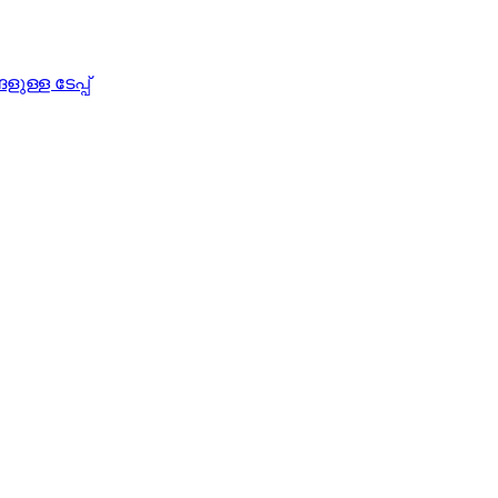
ള്ള ടേപ്പ്