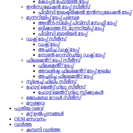
കോപ്പർ ഫോയിൽ ടേപ്പ്
ഇൻസുലേഷൻ ടേപ്പ് സീരീസ്
പിവിസി ഇലക്ട്രിക്കൽ ഇൻസുലേഷൻ ടേപ്പ്
മുന്നറിയിപ്പ് ടേപ്പ് പരമ്പര
ആൻ്റി-സ്ലിപ്പ് പിവിസി സേഫ്റ്റി ടേപ്പ്
ഒട്ടിക്കാത്ത PE മുന്നറിയിപ്പ് ടേപ്പ്
പിവിസി ബാരിയർ ടേപ്പ്
ഡക്റ്റ് ടേപ്പ് സീരീസ്
ഡക്റ്റ് ടേപ്പ്
അച്ചടിച്ച ഡക്റ്റ് ടേപ്പ്
നോൺ-റെസിഡ്യൂ ഡക്റ്റ് ടേപ്പ്
ഫിലമെൻ്റ് ടേപ്പ് സീരീസ്
ഫിലമെൻ്റ് ടേപ്പ്
അവശിഷ്ട ഫിലമെൻ്റ് ടേപ്പ് ഇല്ല
അച്ചടിച്ച ഫിലമെൻ്റ് ടേപ്പ്
സ്ട്രെച്ച് ഫിലിം സീരീസ്
ഹോട്ട് മെൽറ്റ് ഗ്ലൂ സീരീസ്
ഹോട്ട് മെൽറ്റ് ഗ്ലൂ സ്റ്റിക്കുകൾ
ജോംബോ റോൾ സീരീസ്
മറ്റുള്ളവ
പുതിയ വരവ്
മറ്റ് ഉൽപ്പന്നങ്ങൾ
OEM സേവനം
വാർത്ത
കമ്പനി വാർത്ത