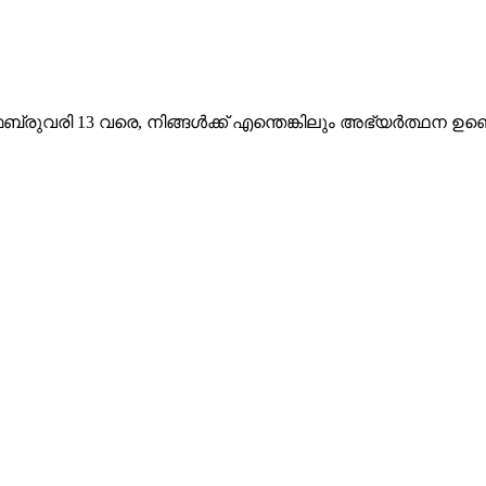
ുവരി 13 വരെ, നിങ്ങൾക്ക് എന്തെങ്കിലും അഭ്യർത്ഥന ഉണ്ടെ