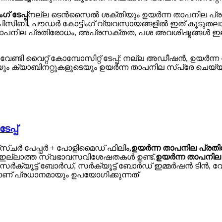
 ടേപ്പ്
നല്ല ടെൻസൈൽ ശക്തിയും ഉയർന്ന താപനില പ്രതിര
പിസിബി, പൗഡർ കോട്ടിംഗ് വ്യവസായങ്ങളിൽ ഇത് കൂടുതലായി
ന താപനില പ്രതിരോധം, അപ്രസക്തത, പശ അവശിഷ്ടങ്ങൾ ഇല
് വേണ്ടി വൈറ്റ് കോമ്പോസിറ്റ് ടേപ്പ്: നല്ല അഡീഷൻ, ഉയ
യും ക്യാബിനറ്റുകളുടെയും ഉയർന്ന താപനില സ്പ്രേ ചെയ
പ്പ്
്സ്ചർ പേപ്പർ + പോളിമൈഡ് ഫിലിം,
ഉയർന്ന താപനില പ്രതിരോ
ഇല്ലാത്ത സ്വഭാവസവിശേഷതകൾ ഉണ്ട്.
ഉയർന്ന താപനില പ
 സർക്യൂട്ട് ബോർഡ്, സർക്യൂട്ട് ബോർഡ് ഇമ്മർഷൻ ടിൻ, വ
ണ് പ്രധാനമായും ഉപയോഗിക്കുന്നത്