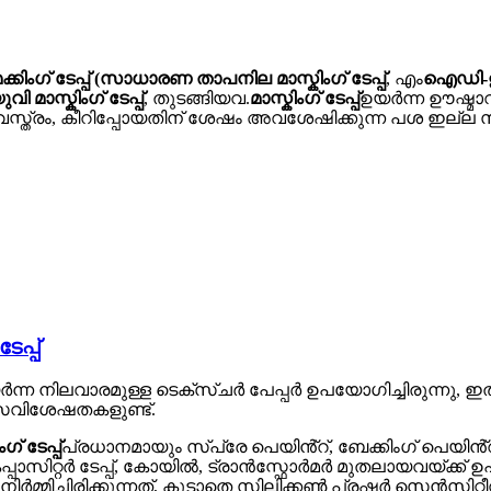
ിംഗ് ടേപ്പ്
(സാധാരണ താപനില മാസ്കിംഗ് ടേപ്പ്
, എം
ഐഡി-ഉയർ
ി മാസ്കിംഗ് ടേപ്പ്
, തുടങ്ങിയവ.
മാസ്കിംഗ് ടേപ്പ്
ഉയർന്ന ഊഷ്മാ
സ്ത്രം, കീറിപ്പോയതിന് ശേഷം അവശേഷിക്കുന്ന പശ ഇല്ല
പ്പ്
ർന്ന നിലവാരമുള്ള ടെക്സ്ചർ പേപ്പർ ഉപയോഗിച്ചിരുന്നു,
സവിശേഷതകളുണ്ട്.
 ടേപ്പ്
പ്രധാനമായും സ്പ്രേ പെയിൻ്റ്, ബേക്കിംഗ് പെയിൻ്
റ്റർ ടേപ്പ്, കോയിൽ, ട്രാൻസ്ഫോർമർ മുതലായവയ്ക്ക് ഉപയോഗ
 നിർമ്മിച്ചിരിക്കുന്നത്, കൂടാതെ സിലിക്കൺ പ്രഷർ സെൻസി