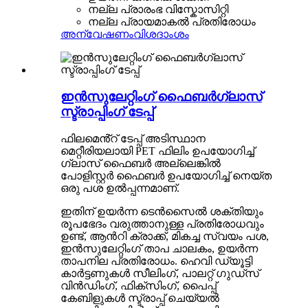
നല്ല പ്രാരംഭ വിസ്കോസിറ്റി
നല്ല പ്രായമാകൽ പ്രതിരോധം
അന്വേഷണം
വിശദാംശം
ഇൻസുലേറ്റിംഗ് ഫൈബർഗ്ലാസ്
സ്ട്രാപ്പിംഗ് ടേപ്പ്
ഫിലമെൻ്റ് ടേപ്പ് അടിസ്ഥാന
മെറ്റീരിയലായി PET ഫിലിം ഉപയോഗിച്ച്
ഗ്ലാസ് ഫൈബർ അല്ലെങ്കിൽ
പോളിസ്റ്റർ ഫൈബർ ഉപയോഗിച്ച് നെയ്ത
ഒരു പശ ഉൽപ്പന്നമാണ്.
ഇതിന് ഉയർന്ന ടെൻസൈൽ ശക്തിയും
രൂപഭേദം വരുത്താനുള്ള പ്രതിരോധവും
ഉണ്ട്, ആൻറി ക്രാക്ക്, മികച്ച സ്വയം പശ,
ഇൻസുലേറ്റിംഗ് താപ ചാലകം, ഉയർന്ന
താപനില പ്രതിരോധം. ഹെവി ഡ്യൂട്ടി
കാർട്ടണുകൾ സീലിംഗ്, പാലറ്റ് ഗുഡ്സ്
വിൻഡിംഗ്, ഫിക്സിംഗ്, പൈപ്പ്
കേബിളുകൾ സ്ട്രാപ്പ് ചെയ്യൽ