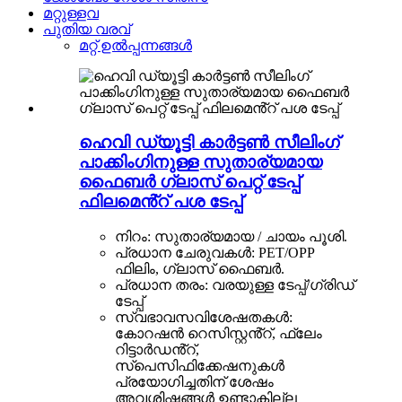
മറ്റുള്ളവ
പുതിയ വരവ്
മറ്റ് ഉൽപ്പന്നങ്ങൾ
ഹെവി ഡ്യൂട്ടി കാർട്ടൺ സീലിംഗ്
പാക്കിംഗിനുള്ള സുതാര്യമായ
ഫൈബർ ഗ്ലാസ് പെറ്റ് ടേപ്പ്
ഫിലമെൻ്റ് പശ ടേപ്പ്
നിറം: സുതാര്യമായ / ചായം പൂശി.
പ്രധാന ചേരുവകൾ: PET/OPP
ഫിലിം, ഗ്ലാസ് ഫൈബർ.
പ്രധാന തരം: വരയുള്ള ടേപ്പ്/ഗ്രിഡ്
ടേപ്പ്
സ്വഭാവസവിശേഷതകൾ:
കോറഷൻ റെസിസ്റ്റൻ്റ്, ഫ്ലേം
റിട്ടാർഡൻ്റ്,
സ്പെസിഫിക്കേഷനുകൾ
പ്രയോഗിച്ചതിന് ശേഷം
അവശിഷ്ടങ്ങൾ ഉണ്ടാകില്ല