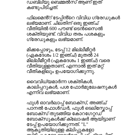
ഡബ്ല്യു ബെമ്മൽസ് ആണ് ഇത്
കണ്ടുപിടിച്ചത്.
ഫിലമെൻ്റ് ടേപ്പിൻ്റെ വിവിധ ഗ്രേഡുകൾ
ലഭ്യമാണ്. ചിലതിന് ഒരു ഇഞ്ച്
വീതിയിൽ 600 പൗണ്ട് ടെൻസൈൽ
ശക്തിയുണ്ട്. വിവിധ തരം പശകളും
ഗ്രേഡുകളും ലഭ്യമാണ്.
മിക്കപ്പോഴും, ടേപ്പ് 12 മില്ലീമീറ്റർ
(ഏകദേശം 1/2 ഇഞ്ച്) മുതൽ 24
മില്ലീമീറ്റർ (ഏകദേശം 1 ഇഞ്ച്) വരെ
വീതിയുള്ളതാണ്, എന്നാൽ ഇത് മറ്റ്
വീതികളിലും ഉപയോഗിക്കുന്നു.
വൈവിധ്യമാർന്ന ശക്തികൾ,
കാലിപ്പറുകൾ, പശ ഫോർമുലേഷനുകൾ
എന്നിവ ലഭ്യമാണ്.
ഫുൾ ഓവർലാപ്പ് ബോക്സ്, അഞ്ച്
പാനൽ ഫോൾഡർ, ഫുൾ ടെലിസ്കോപ്പ്
ബോക്സ് തുടങ്ങിയ കോറഗേറ്റഡ്
ബോക്സുകൾക്ക് ക്ലോഷർ ആയിട്ടാണ്
ടേപ്പ് ഉപയോഗിക്കുന്നത്. "L"
ആകൃതിയിലുള്ള ക്ലിപ്പുകളോ