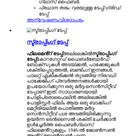
ഗ്ലാസ് ഫൈബർ.
പ്രധാന തരം: വരയുള്ള ടേപ്പ്/ഗ്രിഡ്
ടേപ്പ്
അന്വേഷണം
വിശദാംശം
സ്ട്രാപ്പിംഗ് ടേപ്പ്
ഫിലമെൻ്റ് ടേപ്പ്
അല്ലെങ്കിൽ
സ്ട്രാപ്പിംഗ്
ടേപ്പ്
കോറഗേറ്റഡ് ഫൈബർബോർഡ്
ബോക്‌സുകൾ അടയ്ക്കൽ, പാക്കേജുകൾ
ശക്തിപ്പെടുത്തൽ, ബണ്ടിംഗ് ഇനങ്ങൾ,
പാലറ്റ് ഏകീകരിക്കൽ തുടങ്ങിയ നിരവധി
പാക്കേജിംഗ് പ്രവർത്തനങ്ങൾക്കായി
ഉപയോഗിക്കുന്ന ഒരു മർദ്ദ-സെൻസിറ്റീവ്
ടേപ്പാണ് ഇത്. സാധാരണയായി
പോളിപ്രൊഫൈലിൻ അല്ലെങ്കിൽ
പോളിസ്റ്റർ ഫിലിം ആയ ഒരു ബാക്കിംഗ്
മെറ്റീരിയലിൽ പൊതിഞ്ഞ മർദ്ദ-
സെൻസിറ്റീവ് പശ അടങ്ങിയിരിക്കുന്നു.
ഉയർന്ന ടെൻസൈൽ ശക്തി ചേർക്കാൻ
ഉൾച്ചേർത്ത ഫൈബർഗ്ലാസ്
ഫിലമെൻ്റുകളും. 1946-ൽ ജോൺസൺ
ആൻ്റ് ജോൺസൺ എന്ന