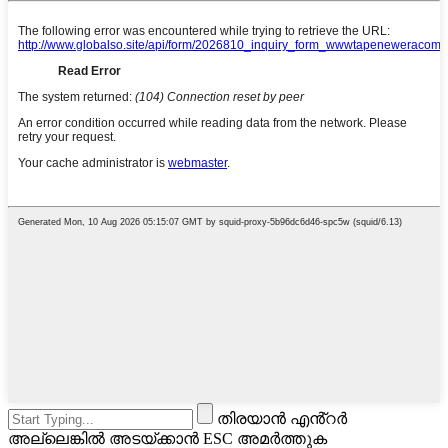
തിരയാൻ എൻ്റർ
അല്ലെങ്കിൽ അടയ്ക്കാൻ ESC അമർത്തുക