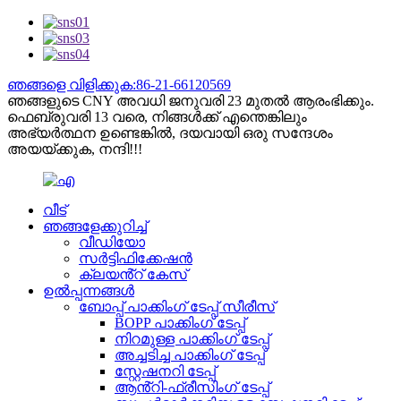
ഞങ്ങളെ വിളിക്കുക:86-21-66120569
ഞങ്ങളുടെ CNY അവധി ജനുവരി 23 മുതൽ ആരംഭിക്കും.
ഫെബ്രുവരി 13 വരെ, നിങ്ങൾക്ക് എന്തെങ്കിലും
അഭ്യർത്ഥന ഉണ്ടെങ്കിൽ, ദയവായി ഒരു സന്ദേശം
അയയ്ക്കുക, നന്ദി!!!
വീട്
ഞങ്ങളേക്കുറിച്ച്
വീഡിയോ
സർട്ടിഫിക്കേഷൻ
ക്ലയൻ്റ് കേസ്
ഉൽപ്പന്നങ്ങൾ
ബോപ്പ് പാക്കിംഗ് ടേപ്പ് സീരീസ്
BOPP പാക്കിംഗ് ടേപ്പ്
നിറമുള്ള പാക്കിംഗ് ടേപ്പ്
അച്ചടിച്ച പാക്കിംഗ് ടേപ്പ്
സ്റ്റേഷനറി ടേപ്പ്
ആൻ്റി-ഫ്രീസിംഗ് ടേപ്പ്