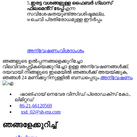
5,
ഇരട്ട വശങ്ങളുള്ള ഫൈബർ ഗ്ലാസ്
ഫിലമെൻ്റ് ടേപ്പ്
എന്ന
സവിശേഷതയുണ്ട്
അവശിഷ്ടമല്ല,
w
ചെവി പ്രതിരോധമുള്ള ഈർപ്പം
അന്വേഷണം
വിശദാംശം
ഞങ്ങളുടെ ഉൽപ്പന്നങ്ങളെക്കുറിച്ചോ
വിലവിവരപ്പട്ടികയെക്കുറിച്ചോ ഉള്ള അന്വേഷണങ്ങൾക്ക്,
ദയവായി നിങ്ങളുടെ ഇമെയിൽ ഞങ്ങൾക്ക് അയയ്ക്കുക,
ഞങ്ങൾ 24 മണിക്കൂറിനുള്ളിൽ ബന്ധപ്പെടും.
അന്വേഷണം
ഷാങ്ഹായ് നെവേര വിസിഡ് പ്രൊഡക്‌സ് കോ.,
ലിമിറ്റഡ്
86-21-66120569
xsd_02@sh-era.com
ഞങ്ങളേക്കുറിച്ച്