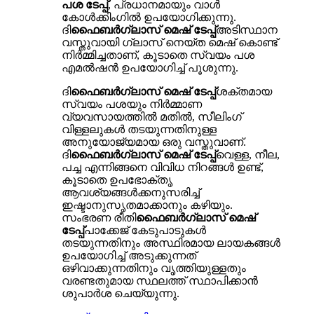
പശ ടേപ്പ്
, പ്രധാനമായും വാൾ
കോൾക്കിംഗിൽ ഉപയോഗിക്കുന്നു.
ദി
ഫൈബർഗ്ലാസ് മെഷ് ടേപ്പ്
അടിസ്ഥാന
വസ്തുവായി ഗ്ലാസ് നെയ്ത മെഷ് കൊണ്ട്
നിർമ്മിച്ചതാണ്, കൂടാതെ സ്വയം പശ
എമൽഷൻ ഉപയോഗിച്ച് പൂശുന്നു.
ദി
ഫൈബർഗ്ലാസ് മെഷ് ടേപ്പ്
ശക്തമായ
സ്വയം പശയും നിർമ്മാണ
വ്യവസായത്തിൽ മതിൽ, സീലിംഗ്
വിള്ളലുകൾ തടയുന്നതിനുള്ള
അനുയോജ്യമായ ഒരു വസ്തുവാണ്.
ദി
ഫൈബർഗ്ലാസ് മെഷ് ടേപ്പ്
വെള്ള, നീല,
പച്ച എന്നിങ്ങനെ വിവിധ നിറങ്ങൾ ഉണ്ട്,
കൂടാതെ ഉപഭോക്തൃ
ആവശ്യങ്ങൾക്കനുസരിച്ച്
ഇഷ്ടാനുസൃതമാക്കാനും കഴിയും.
സംഭരണ ​​രീതി
ഫൈബർഗ്ലാസ് മെഷ്
ടേപ്പ്
പാക്കേജ് കേടുപാടുകൾ
തടയുന്നതിനും അസ്ഥിരമായ ലായകങ്ങൾ
ഉപയോഗിച്ച് അടുക്കുന്നത്
ഒഴിവാക്കുന്നതിനും വൃത്തിയുള്ളതും
വരണ്ടതുമായ സ്ഥലത്ത് സ്ഥാപിക്കാൻ
ശുപാർശ ചെയ്യുന്നു.