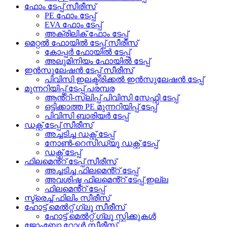
ഫോം ടേപ്പ് സീരീസ്
PE ഫോം ടേപ്പ്
EVA ഫോം ടേപ്പ്
അക്രിലിക് ഫോം ടേപ്പ്
മെറ്റൽ ഫോയിൽ ടേപ്പ് സീരീസ്
കോപ്പർ ഫോയിൽ ടേപ്പ്
അലുമിനിയം ഫോയിൽ ടേപ്പ്
ഇൻസുലേഷൻ ടേപ്പ് സീരീസ്
പിവിസി ഇലക്ട്രിക്കൽ ഇൻസുലേഷൻ ടേപ്പ്
മുന്നറിയിപ്പ് ടേപ്പ് പരമ്പര
ആൻ്റി-സ്ലിപ്പ് പിവിസി സേഫ്റ്റി ടേപ്പ്
ഒട്ടിക്കാത്ത PE മുന്നറിയിപ്പ് ടേപ്പ്
പിവിസി ബാരിയർ ടേപ്പ്
ഡക്റ്റ് ടേപ്പ് സീരീസ്
അച്ചടിച്ച ഡക്റ്റ് ടേപ്പ്
നോൺ-റെസിഡ്യൂ ഡക്റ്റ് ടേപ്പ്
ഡക്റ്റ് ടേപ്പ്
ഫിലമെൻ്റ് ടേപ്പ് സീരീസ്
അച്ചടിച്ച ഫിലമെൻ്റ് ടേപ്പ്
അവശിഷ്ട ഫിലമെൻ്റ് ടേപ്പ് ഇല്ല
ഫിലമെൻ്റ് ടേപ്പ്
സ്ട്രെച്ച് ഫിലിം സീരീസ്
ഹോട്ട് മെൽറ്റ് ഗ്ലൂ സീരീസ്
ഹോട്ട് മെൽറ്റ് ഗ്ലൂ സ്റ്റിക്കുകൾ
ജോംബോ റോൾ സീരീസ്