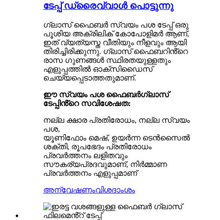
ടേപ്പ് ഡ്രൈവ്‌വാൾ പൊട്ടുന്നു
ഗ്ലാസ് ഫൈബർ സ്വയം പശ ടേപ്പ് ഒരു
പൂശിയ അക്രിലിക് കോപോളിമർ ആണ്,
ഇത് വ്യത്യസ്ത വീതിയും നീളവും ആയി
തിരിച്ചിരിക്കുന്നു. ഗ്ലാസ് ഫൈബറിൻ്റെ
രാസ ഗുണങ്ങൾ സ്ഥിരതയുള്ളതും
എളുപ്പത്തിൽ ഓക്സിഡൈസ്
ചെയ്യപ്പെടാത്തതുമാണ്.
ഈ സ്വയം പശ ഫൈബർഗ്ലാസ്
ടേപ്പിൻ്റെ സവിശേഷത:
നല്ല ക്ഷാര പ്രതിരോധം, നല്ല സ്വയം
പശ,
യൂണിഫോം മെഷ്, ഉയർന്ന ടെൻസൈൽ
ശക്തി, രൂപഭേദം പ്രതിരോധം
പ്രവർത്തനം ലളിതവും
സൗകര്യപ്രദവുമാണ്, നിർമ്മാണ
പ്രവർത്തനം എളുപ്പമാണ്
അന്വേഷണം
വിശദാംശം