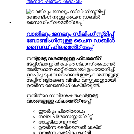
അന്വേഷണം
വിശദാംശം
വാതിലും ജനലും സീലിംഗ് സ്ട്രിപ്പ്
ബോണ്ടിംഗിനുള്ള ചൈന ഡബിൾ
സൈഡ് ഫിലമെൻ്റ് ടേപ്പ്
ഇത്
ഇരട്ട വശങ്ങളുള്ള ഫിലമെൻ്റ്
ടേപ്പ്
ഗ്ലാസ്സിൻ പേപ്പർ ഗ്ലാസ് ഫൈബർ
അടിസ്ഥാന മെറ്റീരിയലായി ഉപയോഗിച്ച്,
ഉറപ്പിച്ച ടു-വേ ഫൈബർ ഇരട്ട-വശങ്ങളുള്ള
ടേപ്പിന് ഒട്ടിക്കേണ്ട വിവിധ വസ്തുക്കളുമായി
ഉയർന്ന ബോണ്ടിംഗ് ശക്തിയുണ്ട്.
ഇതിൻ്റെ സവിശേഷതകൾ
ഇരട്ട
വശങ്ങളുള്ള ഫിലമെൻ്റ് ടേപ്പ്
:
ഈർപ്പം പ്രതിരോധം
നല്ല പ്രോസസ്സബിലിറ്റി
അച്ചടിക്കാവുന്നത്
ഉയർന്ന ടെൻസൈൽ ശക്തി
ഉയർന്ന കത്രിക ശക്തി