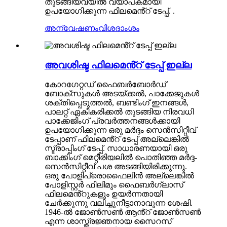
തുടങ്ങിയവയിൽ വ്യാപകമായി
ഉപയോഗിക്കുന്ന ഫിലമെൻ്റ് ടേപ്പ്. .
അന്വേഷണം
വിശദാംശം
അവശിഷ്ട ഫിലമെൻ്റ് ടേപ്പ് ഇല്ല
കോറഗേറ്റഡ് ഫൈബർബോർഡ്
ബോക്സുകൾ അടയ്ക്കൽ, പാക്കേജുകൾ
ശക്തിപ്പെടുത്തൽ, ബണ്ടിംഗ് ഇനങ്ങൾ,
പാലറ്റ് ഏകീകരിക്കൽ തുടങ്ങിയ നിരവധി
പാക്കേജിംഗ് പ്രവർത്തനങ്ങൾക്കായി
ഉപയോഗിക്കുന്ന ഒരു മർദ്ദം സെൻസിറ്റീവ്
ടേപ്പാണ് ഫിലമെൻ്റ് ടേപ്പ് അല്ലെങ്കിൽ
സ്ട്രാപ്പിംഗ് ടേപ്പ്. സാധാരണയായി ഒരു
ബാക്കിംഗ് മെറ്റീരിയലിൽ പൊതിഞ്ഞ മർദ്ദ-
സെൻസിറ്റീവ് പശ അടങ്ങിയിരിക്കുന്നു.
ഒരു പോളിപ്രൊഫൈലിൻ അല്ലെങ്കിൽ
പോളിസ്റ്റർ ഫിലിമും ഫൈബർഗ്ലാസ്
ഫിലമെൻ്റുകളും ഉയർന്നതായി
ചേർക്കുന്നു വലിച്ചുനീട്ടാനാവുന്ന ശേഷി.
1946-ൽ ജോൺസൺ ആൻ്റ് ജോൺസൺ
എന്ന ശാസ്ത്രജ്ഞനായ സൈറസ്