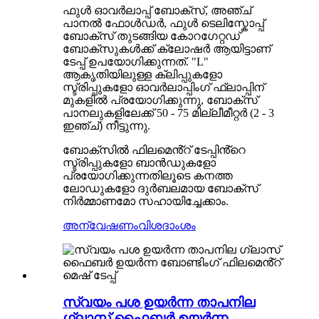
ഫുൾ ഓവർലാപ്പ് ബോക്സ്, അഞ്ച്
പാനൽ ഫോൾഡർ, ഫുൾ ടെലിസ്കോപ്പ്
ബോക്സ് തുടങ്ങിയ കോറഗേറ്റഡ്
ബോക്സുകൾക്ക് ക്ലോഷർ ആയിട്ടാണ്
ടേപ്പ് ഉപയോഗിക്കുന്നത്. "L"
ആകൃതിയിലുള്ള ക്ലിപ്പുകളോ
സ്ട്രിപ്പുകളോ ഓവർലാപ്പിംഗ് ഫ്ലാപ്പിന്
മുകളിൽ പ്രയോഗിക്കുന്നു, ബോക്സ്
പാനലുകളിലേക്ക് 50 - 75 മില്ലീമീറ്റർ (2 - 3
ഇഞ്ച്) നീട്ടുന്നു.
ബോക്സിൽ ഫിലമെൻ്റ് ടേപ്പിൻ്റെ
സ്ട്രിപ്പുകളോ ബാൻഡുകളോ
പ്രയോഗിക്കുന്നതിലൂടെ കനത്ത
ലോഡുകളോ ദുർബലമായ ബോക്സ്
നിർമ്മാണമോ സഹായിച്ചേക്കാം.
അന്വേഷണം
വിശദാംശം
സ്വയം പശ ഉയർന്ന താപനില
ഗ്ലാസ് ഫൈബർ ഉയർന്ന