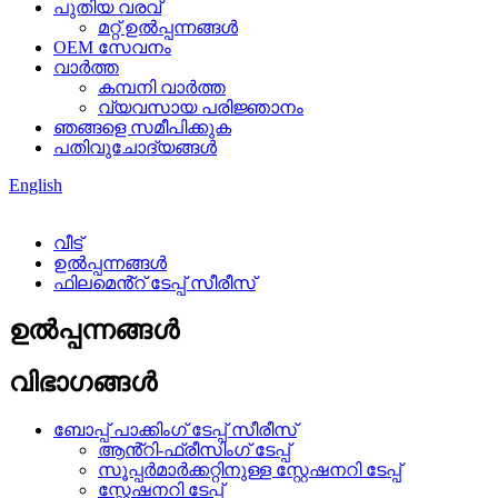
പുതിയ വരവ്
മറ്റ് ഉൽപ്പന്നങ്ങൾ
OEM സേവനം
വാർത്ത
കമ്പനി വാർത്ത
വ്യവസായ പരിജ്ഞാനം
ഞങ്ങളെ സമീപിക്കുക
പതിവുചോദ്യങ്ങൾ
English
വീട്
ഉൽപ്പന്നങ്ങൾ
ഫിലമെൻ്റ് ടേപ്പ് സീരീസ്
ഉൽപ്പന്നങ്ങൾ
വിഭാഗങ്ങൾ
ബോപ്പ് പാക്കിംഗ് ടേപ്പ് സീരീസ്
ആൻ്റി-ഫ്രീസിംഗ് ടേപ്പ്
സൂപ്പർമാർക്കറ്റിനുള്ള സ്റ്റേഷനറി ടേപ്പ്
സ്റ്റേഷനറി ടേപ്പ്