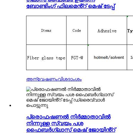
ബോണ്ടിംഗ് ഫിലമെൻ്റ് മെഷ് ടേപ്പ്
അന്വേഷണം
വിശദാംശം
പ്രൊഫഷണൽ നിർമ്മാതാവിൽ
നിന്നുള്ള സ്വയം പശ
ഫൈബർഗ്ലാസ് മെഷ് ജോയിൻ്റ്