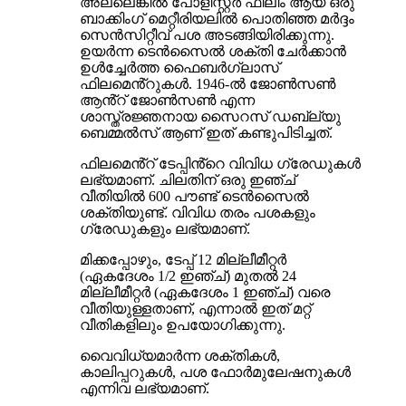
അല്ലെങ്കിൽ പോളിസ്റ്റർ ഫിലിം ആയ ഒരു
ബാക്കിംഗ് മെറ്റീരിയലിൽ പൊതിഞ്ഞ മർദ്ദം
സെൻസിറ്റീവ് പശ അടങ്ങിയിരിക്കുന്നു.
ഉയർന്ന ടെൻസൈൽ ശക്തി ചേർക്കാൻ
ഉൾച്ചേർത്ത ഫൈബർഗ്ലാസ്
ഫിലമെൻ്റുകൾ. 1946-ൽ ജോൺസൺ
ആൻ്റ് ജോൺസൺ എന്ന
ശാസ്ത്രജ്ഞനായ സൈറസ് ഡബ്ല്യു
ബെമ്മൽസ് ആണ് ഇത് കണ്ടുപിടിച്ചത്.
ഫിലമെൻ്റ് ടേപ്പിൻ്റെ വിവിധ ഗ്രേഡുകൾ
ലഭ്യമാണ്. ചിലതിന് ഒരു ഇഞ്ച്
വീതിയിൽ 600 പൗണ്ട് ടെൻസൈൽ
ശക്തിയുണ്ട്. വിവിധ തരം പശകളും
ഗ്രേഡുകളും ലഭ്യമാണ്.
മിക്കപ്പോഴും, ടേപ്പ് 12 മില്ലീമീറ്റർ
(ഏകദേശം 1/2 ഇഞ്ച്) മുതൽ 24
മില്ലീമീറ്റർ (ഏകദേശം 1 ഇഞ്ച്) വരെ
വീതിയുള്ളതാണ്, എന്നാൽ ഇത് മറ്റ്
വീതികളിലും ഉപയോഗിക്കുന്നു.
വൈവിധ്യമാർന്ന ശക്തികൾ,
കാലിപ്പറുകൾ, പശ ഫോർമുലേഷനുകൾ
എന്നിവ ലഭ്യമാണ്.