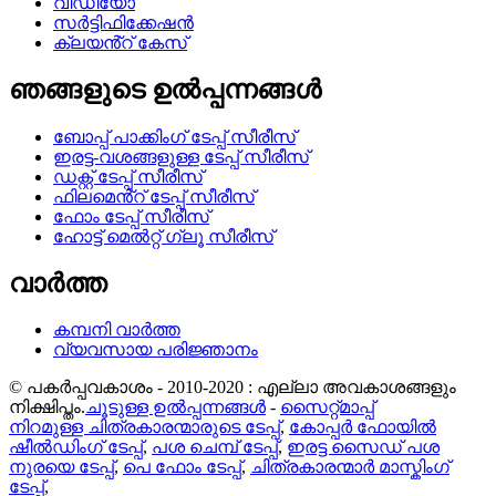
വീഡിയോ
സർട്ടിഫിക്കേഷൻ
ക്ലയൻ്റ് കേസ്
ഞങ്ങളുടെ ഉൽപ്പന്നങ്ങൾ
ബോപ്പ് പാക്കിംഗ് ടേപ്പ് സീരീസ്
ഇരട്ട-വശങ്ങളുള്ള ടേപ്പ് സീരീസ്
ഡക്റ്റ് ടേപ്പ് സീരീസ്
ഫിലമെൻ്റ് ടേപ്പ് സീരീസ്
ഫോം ടേപ്പ് സീരീസ്
ഹോട്ട് മെൽറ്റ് ഗ്ലൂ സീരീസ്
വാർത്ത
കമ്പനി വാർത്ത
വ്യവസായ പരിജ്ഞാനം
© പകർപ്പവകാശം - 2010-2020 : എല്ലാ അവകാശങ്ങളും
നിക്ഷിപ്തം.
ചൂടുള്ള ഉൽപ്പന്നങ്ങൾ
-
സൈറ്റ്മാപ്പ്
നിറമുള്ള ചിത്രകാരന്മാരുടെ ടേപ്പ്
,
കോപ്പർ ഫോയിൽ
ഷീൽഡിംഗ് ടേപ്പ്
,
പശ ചെമ്പ് ടേപ്പ്
,
ഇരട്ട സൈഡ് പശ
നുരയെ ടേപ്പ്
,
പെ ഫോം ടേപ്പ്
,
ചിത്രകാരന്മാർ മാസ്കിംഗ്
ടേപ്പ്
,