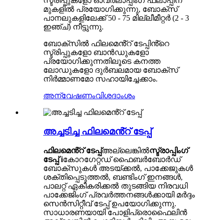
സ്ട്രിപ്പുകളോ ഓവർലാപ്പിംഗ് ഫ്ലാപ്പിന്
മുകളിൽ പ്രയോഗിക്കുന്നു, ബോക്സ്
പാനലുകളിലേക്ക് 50 - 75 മില്ലീമീറ്റർ (2 - 3
ഇഞ്ച്) നീട്ടുന്നു.
ബോക്സിൽ ഫിലമെൻ്റ് ടേപ്പിൻ്റെ
സ്ട്രിപ്പുകളോ ബാൻഡുകളോ
പ്രയോഗിക്കുന്നതിലൂടെ കനത്ത
ലോഡുകളോ ദുർബലമായ ബോക്സ്
നിർമ്മാണമോ സഹായിച്ചേക്കാം.
അന്വേഷണം
വിശദാംശം
അച്ചടിച്ച ഫിലമെൻ്റ് ടേപ്പ്
ഫിലമെൻ്റ് ടേപ്പ്
അല്ലെങ്കിൽ
സ്ട്രാപ്പിംഗ്
ടേപ്പ് i
കോറഗേറ്റഡ് ഫൈബർബോർഡ്
ബോക്‌സുകൾ അടയ്ക്കൽ, പാക്കേജുകൾ
ശക്തിപ്പെടുത്തൽ, ബണ്ടിംഗ് ഇനങ്ങൾ,
പാലറ്റ് ഏകീകരിക്കൽ തുടങ്ങിയ നിരവധി
പാക്കേജിംഗ് പ്രവർത്തനങ്ങൾക്കായി മർദ്ദം
സെൻസിറ്റീവ് ടേപ്പ് ഉപയോഗിക്കുന്നു.
സാധാരണയായി പോളിപ്രൊഫൈലിൻ