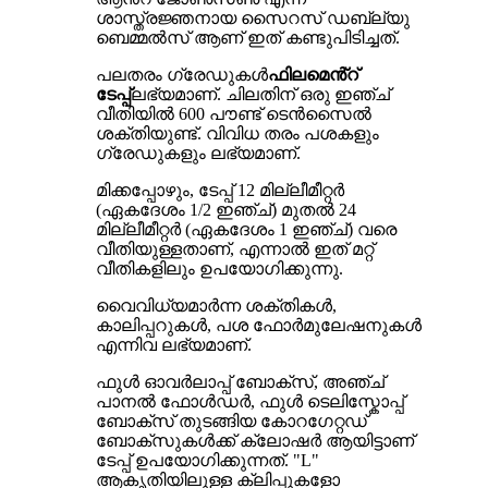
ശാസ്ത്രജ്ഞനായ സൈറസ് ഡബ്ല്യു
ബെമ്മൽസ് ആണ് ഇത് കണ്ടുപിടിച്ചത്.
പലതരം ഗ്രേഡുകൾ
ഫിലമെൻ്റ്
ടേപ്പ്
ലഭ്യമാണ്. ചിലതിന് ഒരു ഇഞ്ച്
വീതിയിൽ 600 പൗണ്ട് ടെൻസൈൽ
ശക്തിയുണ്ട്. വിവിധ തരം പശകളും
ഗ്രേഡുകളും ലഭ്യമാണ്.
മിക്കപ്പോഴും, ടേപ്പ് 12 മില്ലീമീറ്റർ
(ഏകദേശം 1/2 ഇഞ്ച്) മുതൽ 24
മില്ലീമീറ്റർ (ഏകദേശം 1 ഇഞ്ച്) വരെ
വീതിയുള്ളതാണ്, എന്നാൽ ഇത് മറ്റ്
വീതികളിലും ഉപയോഗിക്കുന്നു.
വൈവിധ്യമാർന്ന ശക്തികൾ,
കാലിപ്പറുകൾ, പശ ഫോർമുലേഷനുകൾ
എന്നിവ ലഭ്യമാണ്.
ഫുൾ ഓവർലാപ്പ് ബോക്സ്, അഞ്ച്
പാനൽ ഫോൾഡർ, ഫുൾ ടെലിസ്കോപ്പ്
ബോക്സ് തുടങ്ങിയ കോറഗേറ്റഡ്
ബോക്സുകൾക്ക് ക്ലോഷർ ആയിട്ടാണ്
ടേപ്പ് ഉപയോഗിക്കുന്നത്. "L"
ആകൃതിയിലുള്ള ക്ലിപ്പുകളോ