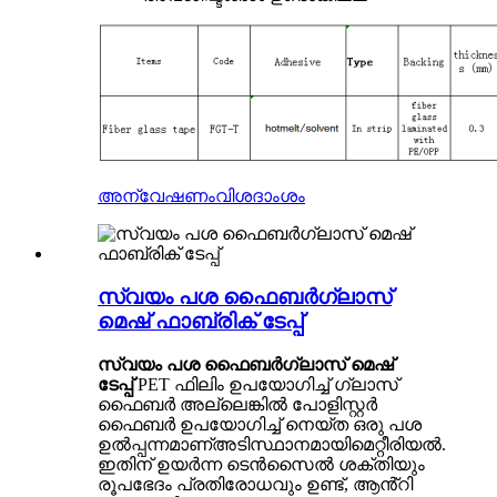
അന്വേഷണം
വിശദാംശം
സ്വയം പശ ഫൈബർഗ്ലാസ്
മെഷ് ഫാബ്രിക് ടേപ്പ്
സ്വയം പശ ഫൈബർഗ്ലാസ് മെഷ്
ടേപ്പ്
PET ഫിലിം ഉപയോഗിച്ച് ഗ്ലാസ്
ഫൈബർ അല്ലെങ്കിൽ പോളിസ്റ്റർ
ഫൈബർ ഉപയോഗിച്ച് നെയ്ത ഒരു പശ
ഉൽപ്പന്നമാണ്
അടിസ്ഥാനമായി
മെറ്റീരിയൽ.
ഇതിന് ഉയർന്ന ടെൻസൈൽ ശക്തിയും
രൂപഭേദം പ്രതിരോധവും ഉണ്ട്, ആൻ്റി