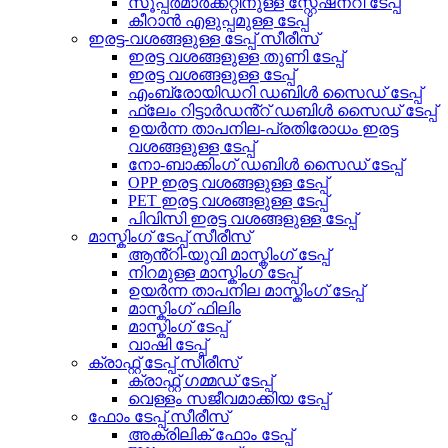
സൂപ്പർമാർക്കറ്റിനുള്ള സ്റ്റേഷനറി ടേപ്പ്
കീറാൻ എളുപ്പമുള്ള ടേപ്പ്
ഇരട്ട-വശങ്ങളുള്ള ടേപ്പ് സീരീസ്
ഇരട്ട വശങ്ങളുള്ള തുണി ടേപ്പ്
ഇരട്ട വശങ്ങളുള്ള ടേപ്പ്
എംബ്രോയിഡറി ഡബിൾ സൈഡ് ടേപ്പ്
ഫ്ലേം റിട്ടാർഡൻ്റ് ഡബിൾ സൈഡ് ടേപ്പ്
ഉയർന്ന താപനില-പ്രതിരോധം ഇരട്ട
വശങ്ങളുള്ള ടേപ്പ്
നോ-ബാക്കിംഗ് ഡബിൾ സൈഡ് ടേപ്പ്
OPP ഇരട്ട വശങ്ങളുള്ള ടേപ്പ്
PET ഇരട്ട വശങ്ങളുള്ള ടേപ്പ്
പിവിസി ഇരട്ട വശങ്ങളുള്ള ടേപ്പ്
മാസ്കിംഗ് ടേപ്പ് സീരീസ്
ആൻ്റി-യുവി മാസ്കിംഗ് ടേപ്പ്
നിറമുള്ള മാസ്കിംഗ് ടേപ്പ്
ഉയർന്ന താപനില മാസ്കിംഗ് ടേപ്പ്
മാസ്കിംഗ് ഫിലിം
മാസ്കിംഗ് ടേപ്പ്
വാഷി ടേപ്പ്
ക്രാഫ്റ്റ് ടേപ്പ് സീരീസ്
ക്രാഫ്റ്റ് ഗമ്മഡ് ടേപ്പ്
വെള്ളം സജീവമാക്കിയ ടേപ്പ്
ഫോം ടേപ്പ് സീരീസ്
അക്രിലിക് ഫോം ടേപ്പ്