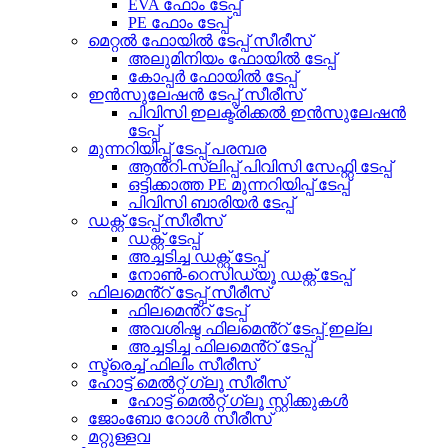
EVA ഫോം ടേപ്പ്
PE ഫോം ടേപ്പ്
മെറ്റൽ ഫോയിൽ ടേപ്പ് സീരീസ്
അലുമിനിയം ഫോയിൽ ടേപ്പ്
കോപ്പർ ഫോയിൽ ടേപ്പ്
ഇൻസുലേഷൻ ടേപ്പ് സീരീസ്
പിവിസി ഇലക്ട്രിക്കൽ ഇൻസുലേഷൻ
ടേപ്പ്
മുന്നറിയിപ്പ് ടേപ്പ് പരമ്പര
ആൻ്റി-സ്ലിപ്പ് പിവിസി സേഫ്റ്റി ടേപ്പ്
ഒട്ടിക്കാത്ത PE മുന്നറിയിപ്പ് ടേപ്പ്
പിവിസി ബാരിയർ ടേപ്പ്
ഡക്റ്റ് ടേപ്പ് സീരീസ്
ഡക്റ്റ് ടേപ്പ്
അച്ചടിച്ച ഡക്റ്റ് ടേപ്പ്
നോൺ-റെസിഡ്യൂ ഡക്റ്റ് ടേപ്പ്
ഫിലമെൻ്റ് ടേപ്പ് സീരീസ്
ഫിലമെൻ്റ് ടേപ്പ്
അവശിഷ്ട ഫിലമെൻ്റ് ടേപ്പ് ഇല്ല
അച്ചടിച്ച ഫിലമെൻ്റ് ടേപ്പ്
സ്ട്രെച്ച് ഫിലിം സീരീസ്
ഹോട്ട് മെൽറ്റ് ഗ്ലൂ സീരീസ്
ഹോട്ട് മെൽറ്റ് ഗ്ലൂ സ്റ്റിക്കുകൾ
ജോംബോ റോൾ സീരീസ്
മറ്റുള്ളവ