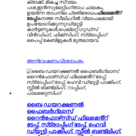
ക്രാക്ക്, മികച്ച സ്വയം
പശ,
ഇൻസുലേറ്റിംഗ്
താപ ചാലകം,
ഉയർന്ന താപനില പ്രതിരോധം
ഫിലമെൻ്റ്
ടേപ്പ്
കനത്ത സീലിംഗിൽ വ്യാപകമായി
ഉപയോഗിക്കുന്നു
ഡ്യൂട്ടി
കാർട്ടണുകൾ,
പെല്ലറ്റ് ഗുഡ്‌സ്
വിൻഡിംഗ്, ഫിക്‌സിംഗ്, സ്‌ട്രാപ്പിംഗ്
പൈപ്പ് കേബിളുകൾ മുതലായവ.
അന്വേഷണം
വിശദാംശം
ബൈ-ഡയറക്ഷണൽ
ഫൈബർഗ്ലാസ്
റൈൻഫോഴ്‌സ്ഡ് ഫിലമെൻ്റ്
ടേപ്പ്, സ്‌ട്രാപ്പിംഗ് ടേപ്പ്, ഹെവി
ഡ്യൂട്ടി പാക്കിംഗ്, സ്റ്റീൽ ബണ്ട്ലിംഗ്,