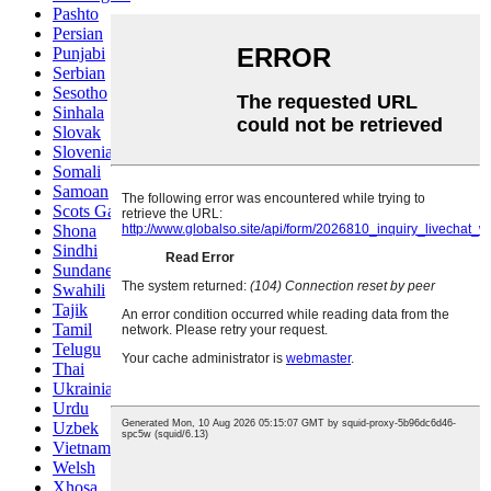
Pashto
Persian
Punjabi
Serbian
Sesotho
Sinhala
Slovak
Slovenian
Somali
Samoan
Scots Gaelic
Shona
Sindhi
Sundanese
Swahili
Tajik
Tamil
Telugu
Thai
Ukrainian
Urdu
Uzbek
Vietnamese
Welsh
Xhosa