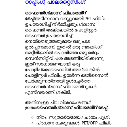
റാപ്പിംഗ്, പാലറ്റൈസിംഗ്
ഫൈബർഗ്ലാസ് ഫിലമെൻ്റ്
ടേപ്പ്
അടിസ്ഥാന വസ്തുവായി PET ഫിലിം
ഉപയോഗിച്ച് നിർമ്മിച്ചതും ഗ്ലാസ്
ഫൈബർ അല്ലെങ്കിൽ പോളിസ്റ്റർ
ഫൈബർ ഉപയോഗിച്ച്
നെയ്തെടുത്തതുമായ ഒരു പശ
ഉൽപ്പന്നമാണ്. ഇതിൽ ഒരു ബാക്കിംഗ്
മെറ്റീരിയലിൽ പൊതിഞ്ഞ ഒരു മർദ്ദം
സെൻസിറ്റീവ് പശ അടങ്ങിയിരിക്കുന്നു,
ഇത് സാധാരണയായി ഒരു
പോളിപ്രൊഫൈലിൻ അല്ലെങ്കിൽ
പോളിസ്റ്റർ ഫിലിം, ഉയർന്ന ടെൻസൈൽ
ചേർക്കുന്നതിനായി ഉൾച്ചേർത്ത
ഫൈബർഗ്ലാസ് ഫിലമെൻ്റുകൾ
എന്നിവയാണ്. ശക്തി.
അതിനുള്ള ചില വിശദാംശങ്ങൾ
ഇതാ
ഫൈബർഗ്ലാസ് ഫിലമെൻ്റ് ടേപ്പ്
നിറം: സുതാര്യമായ / ചായം പൂശി.
പ്രധാന ചേരുവകൾ: PET/OPP ഫിലിം,