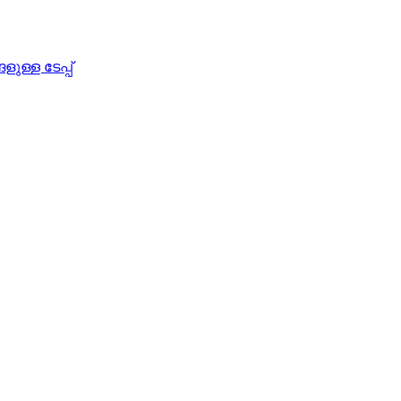
ള്ള ടേപ്പ്