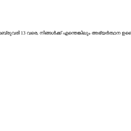
ുവരി 13 വരെ, നിങ്ങൾക്ക് എന്തെങ്കിലും അഭ്യർത്ഥന ഉണ്ടെ