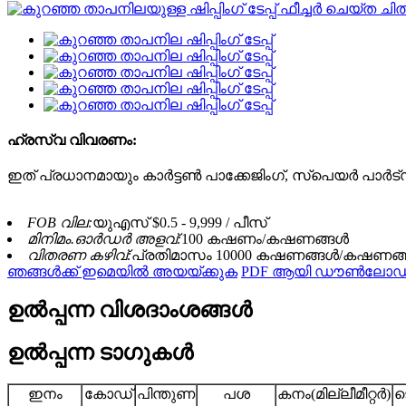
ഹ്രസ്വ വിവരണം:
ഇത് പ്രധാനമായും കാർട്ടൺ പാക്കേജിംഗ്, സ്പെയർ പാർട്
FOB വില:
യുഎസ് $0.5 - 9,999 / പീസ്
മിനിമം.ഓർഡർ അളവ്:
100 കഷണം/കഷണങ്ങൾ
വിതരണ കഴിവ്:
പ്രതിമാസം 10000 കഷണങ്ങൾ/കഷണങ
ഞങ്ങൾക്ക് ഇമെയിൽ അയയ്ക്കുക
PDF ആയി ഡൗൺലോഡ്
ഉൽപ്പന്ന വിശദാംശങ്ങൾ
ഉൽപ്പന്ന ടാഗുകൾ
ഇനം
കോഡ്
പിന്തുണ
പശ
കനം(മില്ലീമീറ്റർ)