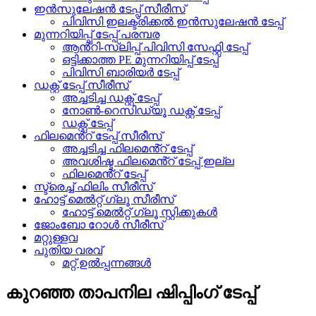
ഇൻസുലേഷൻ ടേപ്പ് സീരീസ്
പിവിസി ഇലക്ട്രിക്കൽ ഇൻസുലേഷൻ ടേപ്പ്
മുന്നറിയിപ്പ് ടേപ്പ് പരമ്പര
ആൻ്റി-സ്ലിപ്പ് പിവിസി സേഫ്റ്റി ടേപ്പ്
ഒട്ടിക്കാത്ത PE മുന്നറിയിപ്പ് ടേപ്പ്
പിവിസി ബാരിയർ ടേപ്പ്
ഡക്റ്റ് ടേപ്പ് സീരീസ്
അച്ചടിച്ച ഡക്റ്റ് ടേപ്പ്
നോൺ-റെസിഡ്യൂ ഡക്റ്റ് ടേപ്പ്
ഡക്റ്റ് ടേപ്പ്
ഫിലമെൻ്റ് ടേപ്പ് സീരീസ്
അച്ചടിച്ച ഫിലമെൻ്റ് ടേപ്പ്
അവശിഷ്ട ഫിലമെൻ്റ് ടേപ്പ് ഇല്ല
ഫിലമെൻ്റ് ടേപ്പ്
സ്ട്രെച്ച് ഫിലിം സീരീസ്
ഹോട്ട് മെൽറ്റ് ഗ്ലൂ സീരീസ്
ഹോട്ട് മെൽറ്റ് ഗ്ലൂ സ്റ്റിക്കുകൾ
ജോംബോ റോൾ സീരീസ്
മറ്റുള്ളവ
പുതിയ വരവ്
മറ്റ് ഉൽപ്പന്നങ്ങൾ
കുറഞ്ഞ താപനില ഷിപ്പിംഗ് ടേപ്പ്