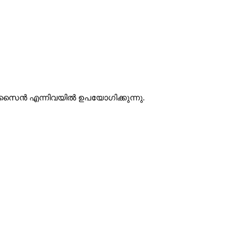
യ ഡിസൈൻ എന്നിവയിൽ ഉപയോഗിക്കുന്നു.