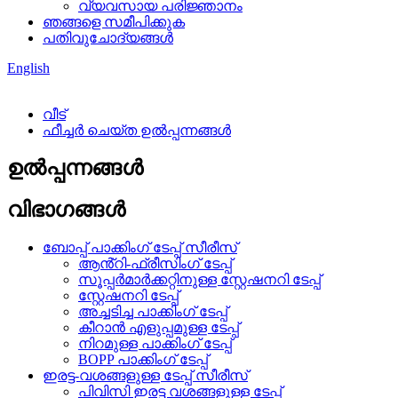
വ്യവസായ പരിജ്ഞാനം
ഞങ്ങളെ സമീപിക്കുക
പതിവുചോദ്യങ്ങൾ
English
വീട്
ഫീച്ചർ ചെയ്ത ഉൽപ്പന്നങ്ങൾ
ഉൽപ്പന്നങ്ങൾ
വിഭാഗങ്ങൾ
ബോപ്പ് പാക്കിംഗ് ടേപ്പ് സീരീസ്
ആൻ്റി-ഫ്രീസിംഗ് ടേപ്പ്
സൂപ്പർമാർക്കറ്റിനുള്ള സ്റ്റേഷനറി ടേപ്പ്
സ്റ്റേഷനറി ടേപ്പ്
അച്ചടിച്ച പാക്കിംഗ് ടേപ്പ്
കീറാൻ എളുപ്പമുള്ള ടേപ്പ്
നിറമുള്ള പാക്കിംഗ് ടേപ്പ്
BOPP പാക്കിംഗ് ടേപ്പ്
ഇരട്ട-വശങ്ങളുള്ള ടേപ്പ് സീരീസ്
പിവിസി ഇരട്ട വശങ്ങളുള്ള ടേപ്പ്