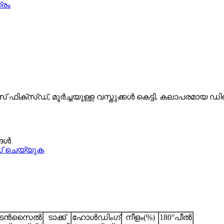
സ് ഫിക്സ്ഡ്, മൂർച്ചയുള്ള വസ്തുക്കൾ കെട്ടി, കലാപരമാ
്ങൾ
 ചെയ്യുക
ടെൻസൈൽ
ടാക്ക്
ഹോൾഡിംഗ്
നീളം(%)
180
°
പീൽ