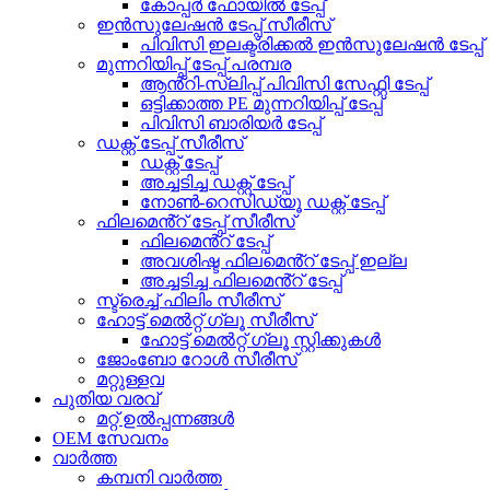
കോപ്പർ ഫോയിൽ ടേപ്പ്
ഇൻസുലേഷൻ ടേപ്പ് സീരീസ്
പിവിസി ഇലക്ട്രിക്കൽ ഇൻസുലേഷൻ ടേപ്പ്
മുന്നറിയിപ്പ് ടേപ്പ് പരമ്പര
ആൻ്റി-സ്ലിപ്പ് പിവിസി സേഫ്റ്റി ടേപ്പ്
ഒട്ടിക്കാത്ത PE മുന്നറിയിപ്പ് ടേപ്പ്
പിവിസി ബാരിയർ ടേപ്പ്
ഡക്റ്റ് ടേപ്പ് സീരീസ്
ഡക്റ്റ് ടേപ്പ്
അച്ചടിച്ച ഡക്റ്റ് ടേപ്പ്
നോൺ-റെസിഡ്യൂ ഡക്റ്റ് ടേപ്പ്
ഫിലമെൻ്റ് ടേപ്പ് സീരീസ്
ഫിലമെൻ്റ് ടേപ്പ്
അവശിഷ്ട ഫിലമെൻ്റ് ടേപ്പ് ഇല്ല
അച്ചടിച്ച ഫിലമെൻ്റ് ടേപ്പ്
സ്ട്രെച്ച് ഫിലിം സീരീസ്
ഹോട്ട് മെൽറ്റ് ഗ്ലൂ സീരീസ്
ഹോട്ട് മെൽറ്റ് ഗ്ലൂ സ്റ്റിക്കുകൾ
ജോംബോ റോൾ സീരീസ്
മറ്റുള്ളവ
പുതിയ വരവ്
മറ്റ് ഉൽപ്പന്നങ്ങൾ
OEM സേവനം
വാർത്ത
കമ്പനി വാർത്ത