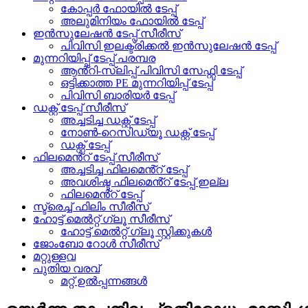
കോപ്പർ ഫോയിൽ ടേപ്പ്
അലുമിനിയം ഫോയിൽ ടേപ്പ്
ഇൻസുലേഷൻ ടേപ്പ് സീരീസ്
പിവിസി ഇലക്ട്രിക്കൽ ഇൻസുലേഷൻ ടേപ്പ്
മുന്നറിയിപ്പ് ടേപ്പ് പരമ്പര
ആൻ്റി-സ്ലിപ്പ് പിവിസി സേഫ്റ്റി ടേപ്പ്
ഒട്ടിക്കാത്ത PE മുന്നറിയിപ്പ് ടേപ്പ്
പിവിസി ബാരിയർ ടേപ്പ്
ഡക്റ്റ് ടേപ്പ് സീരീസ്
അച്ചടിച്ച ഡക്റ്റ് ടേപ്പ്
നോൺ-റെസിഡ്യൂ ഡക്റ്റ് ടേപ്പ്
ഡക്റ്റ് ടേപ്പ്
ഫിലമെൻ്റ് ടേപ്പ് സീരീസ്
അച്ചടിച്ച ഫിലമെൻ്റ് ടേപ്പ്
അവശിഷ്ട ഫിലമെൻ്റ് ടേപ്പ് ഇല്ല
ഫിലമെൻ്റ് ടേപ്പ്
സ്ട്രെച്ച് ഫിലിം സീരീസ്
ഹോട്ട് മെൽറ്റ് ഗ്ലൂ സീരീസ്
ഹോട്ട് മെൽറ്റ് ഗ്ലൂ സ്റ്റിക്കുകൾ
ജോംബോ റോൾ സീരീസ്
മറ്റുള്ളവ
പുതിയ വരവ്
മറ്റ് ഉൽപ്പന്നങ്ങൾ