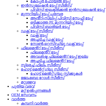
കോപ്പർ ഫോയിൽ ടേപ്പ്
ഇൻസുലേഷൻ ടേപ്പ് സീരീസ്
പിവിസി ഇലക്ട്രിക്കൽ ഇൻസുലേഷൻ ടേപ്പ്
മുന്നറിയിപ്പ് ടേപ്പ് പരമ്പര
ആൻ്റി-സ്ലിപ്പ് പിവിസി സേഫ്റ്റി ടേപ്പ്
ഒട്ടിക്കാത്ത PE മുന്നറിയിപ്പ് ടേപ്പ്
പിവിസി ബാരിയർ ടേപ്പ്
ഡക്റ്റ് ടേപ്പ് സീരീസ്
ഡക്റ്റ് ടേപ്പ്
അച്ചടിച്ച ഡക്റ്റ് ടേപ്പ്
നോൺ-റെസിഡ്യൂ ഡക്റ്റ് ടേപ്പ്
ഫിലമെൻ്റ് ടേപ്പ് സീരീസ്
ഫിലമെൻ്റ് ടേപ്പ്
അവശിഷ്ട ഫിലമെൻ്റ് ടേപ്പ് ഇല്ല
അച്ചടിച്ച ഫിലമെൻ്റ് ടേപ്പ്
സ്ട്രെച്ച് ഫിലിം സീരീസ്
ഹോട്ട് മെൽറ്റ് ഗ്ലൂ സീരീസ്
ഹോട്ട് മെൽറ്റ് ഗ്ലൂ സ്റ്റിക്കുകൾ
ജോംബോ റോൾ സീരീസ്
മറ്റുള്ളവ
പുതിയ വരവ്
മറ്റ് ഉൽപ്പന്നങ്ങൾ
OEM സേവനം
വാർത്ത
കമ്പനി വാർത്ത