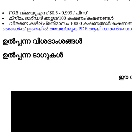
FOB വില:
യുഎസ് $0.5 - 9,999 / പീസ്
മിനിമം.ഓർഡർ അളവ്:
100 കഷണം/കഷണങ്ങൾ
വിതരണ കഴിവ്:
പ്രതിമാസം 10000 കഷണങ്ങൾ/കഷണങ
ഞങ്ങൾക്ക് ഇമെയിൽ അയയ്ക്കുക
PDF ആയി ഡൗൺലോഡ്
ഉൽപ്പന്ന വിശദാംശങ്ങൾ
ഉൽപ്പന്ന ടാഗുകൾ
ഈ വീ