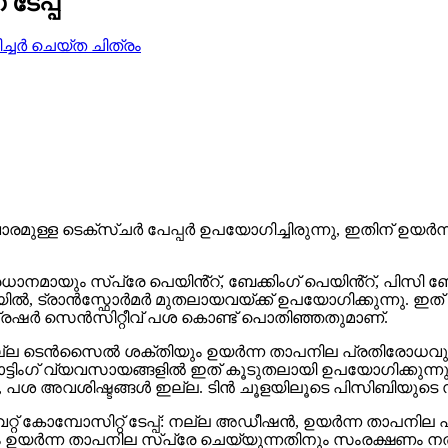
േപ്പ്
വാരമുള്ള ടെക്സ്ചർ പേപ്പർ ഉപയോഗിച്ചിരുന്നു, ഇതിന് 
രധാനമായും സ്പ്രേ പെയിൻ്റ്, ബേക്കിംഗ് പെയിൻ്റ്, പിസി
ൽ, ട്രാൻസ്ഫോർമർ മുതലായവയ്ക്ക് ഉപയോഗിക്കുന്നു. ഇത് വൈറ്
കൺ പ്രഷർ സെൻസിറ്റീവ് പശ കൊണ്ട് പൊതിഞ്ഞതുമാണ്.
്ല ടെൻസൈൽ ശക്തിയും ഉയർന്ന താപനില പ്രതിരോധവും ശക
ിംഗ് വ്യവസായങ്ങളിൽ ഇത് കൂടുതലായി ഉപയോഗിക്കുന്നു. പിസ
ശ അവശിഷ്ടങ്ങൾ ഇല്ല. ടിൻ ചൂളയിലൂടെ പിസിബിയുടെ
വൈറ്റ് കോമ്പോസിറ്റ് ടേപ്പ്: നല്ല അഡീഷൻ, ഉയർന്ന താപന
യും ഉയർന്ന താപനില സ്പ്രേ ചെയ്യുന്നതിനും സംരക്ഷണം