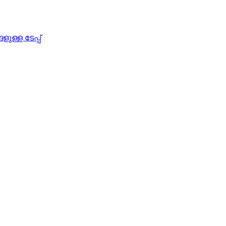
ള്ള ടേപ്പ്