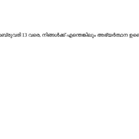
ുവരി 13 വരെ, നിങ്ങൾക്ക് എന്തെങ്കിലും അഭ്യർത്ഥന ഉണ്ടെ